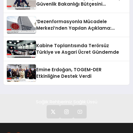
Güvenlik Bakanlığı Bütçesini
Görüşüyor
‘Dezenformasyonla Mücadele
Merkezi’nden Yapılan Açıklama:
BioNTech Aşısı Hakkında Yanıltıcı
İddialara Son
Kabine Toplantısında Terörsüz
Türkiye ve Asgari Ücret Gündemde
Emine Erdoğan, TOGEM-DER
Etkinliğine Destek Verdi
Sağlık Rehberiniz Sağlık Üssü