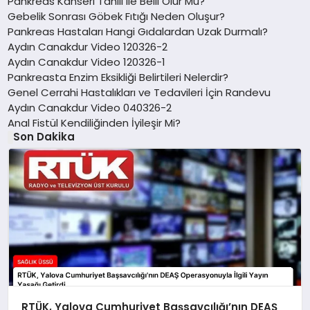
Pankreas Kanseri Tahlil ile Belli Olur Mu?
Gebelik Sonrası Göbek Fıtığı Neden Oluşur?
Pankreas Hastaları Hangi Gıdalardan Uzak Durmalı?
Aydın Canakdur Video 120326-2
Aydın Canakdur Video 120326-1
Pankreasta Enzim Eksikliği Belirtileri Nelerdir?
Genel Cerrahi Hastalıkları ve Tedavileri İçin Randevu
Aydın Canakdur Video 040326-2
Anal Fistül Kendiliğinden İyileşir Mi?
Son Dakika
RTÜK, Yalova Cumhuriyet Başsavcılığı’nın DEAŞ