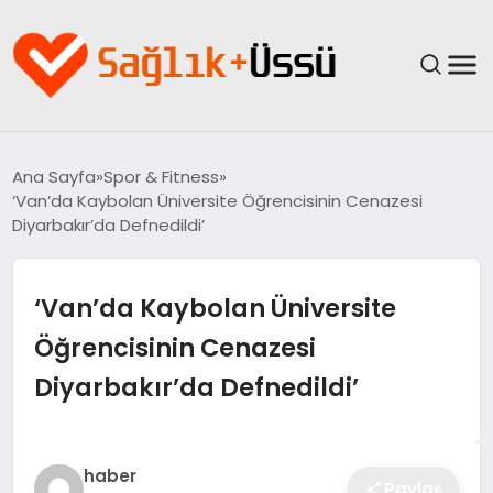
ANASAYFA
Ana Sayfa
Spor & Fitness
‘Van’da Kaybolan Üniversite Öğrencisinin Cenazesi
YAŞAM
Diyarbakır’da Defnedildi’
SAĞLIK
‘Van’da Kaybolan Üniversite
GÜNCEL
Öğrencisinin Cenazesi
Diyarbakır’da Defnedildi’
SPOR & FITNESS
BESLENME
haber
Paylaş