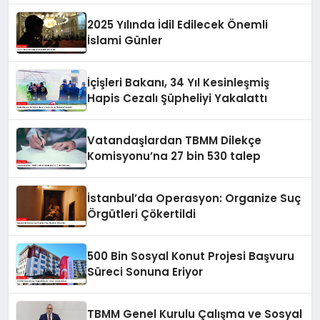
2025 Yılında İdil Edilecek Önemli
İslami Günler
İçişleri Bakanı, 34 Yıl Kesinleşmiş
Hapis Cezalı Şüpheliyi Yakalattı
Vatandaşlardan TBMM Dilekçe
Komisyonu’na 27 bin 530 talep
İstanbul’da Operasyon: Organize Suç
Örgütleri Çökertildi
500 Bin Sosyal Konut Projesi Başvuru
Süreci Sonuna Eriyor
TBMM Genel Kurulu Çalışma ve Sosyal