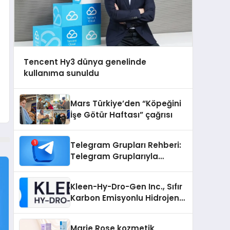
Tencent Hy3 dünya genelinde
kullanıma sunuldu
Mars Türkiye’den “Köpeğini
İşe Götür Haftası” çağrısı
Telegram Grupları Rehberi:
Telegram Gruplarıyla
Markanızı veya
Topluluğunuzu Tanıtın
Kleen-Hy-Dro-Gen Inc., Sıfır
Karbon Emisyonlu Hidrojen
Isıtma Teknolojisinde ISO ve
TSSA Düzenleyici Onaylarını
Marie Rose kozmetik