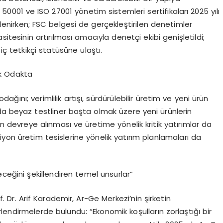
 50001 ve ISO 27001 yönetim sistemleri sertifikaları 2025 yılı
enirken; FSC belgesi de gerçekleştirilen denetimler
itesinin artırılması amacıyla denetçi ekibi genişletildi;
iç tetkikçi statüsüne ulaştı.
lik Odakta
ğını; verimlilik artışı, sürdürülebilir üretim ve yeni ürün
da beyaz testliner başta olmak üzere yeni ürünlerin
n devreye alınması ve üretime yönelik kritik yatırımlar da
iyon üretim tesislerine yönelik yatırım planlamaları da
ceğini şekillendiren temel unsurlar”
. Dr. Arif Karademir, Ar-Ge Merkezi’nin şirketin
ndirmelerde bulundu: “Ekonomik koşulların zorlaştığı bir