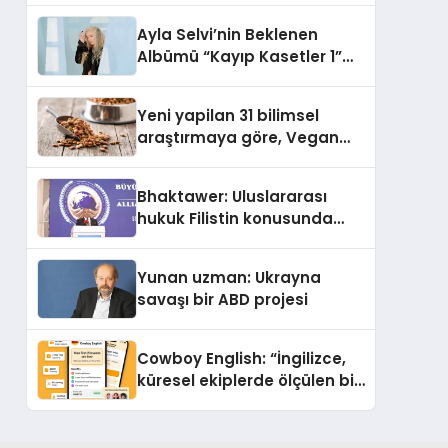
araya getirmeyi hedefliyor
Ayla Selvi’nin Beklenen
Albümü “Kayıp Kasetler 1”
Yayınlandı!
Yeni yapilan 31 bilimsel
araştırmaya göre, Vegan
Köpek Maması ve Vegan
Kedi Mamasının İyi
Bhaktawer: Uluslararası
Sindirildiğini Ortaya Koydu
hukuk Filistin konusunda
çifte standart uyguluyor
Yunan uzman: Ukrayna
savaşı bir ABD projesi
Cowboy English: “İngilizce,
küresel ekiplerde ölçülen bir
iş yetkinliğine dönüşüyor”