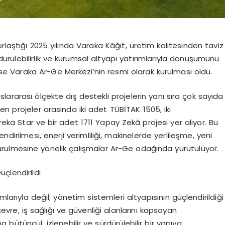
rlaştığı 2025 yılında Varaka Kâğıt, üretim kalitesinden taviz
rdürülebilirlik ve kurumsal altyapı yatırımlarıyla dönüşümünü
 ise Varaka Ar-
Ge
Merkezi’nin resmi olarak kurulması oldu.
ararası ölçekte dış destekli projelerin yanı sıra çok sayıda
n projeler arasında iki adet TÜBİTAK 1505, iki
ka Star ve bir adet 1711 Yapay Zekâ projesi yer alıyor. Bu
lendirilmesi, enerji verimliliği, makinelerde yerlileşme, yeni
şürülmesine yönelik çalışmalar Ar-Ge odağında yürütülüyor.
çlendirildi
mlarıyla değil; yönetim sistemleri altyapısının güçlendirildiği
çevre, iş sağlığı ve güvenliği alanlarını kapsayan
bütüncül, izlenebilir ve sürdürülebilir bir yapıya