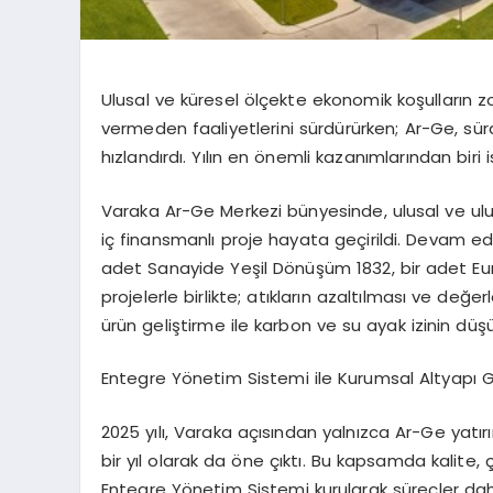
Ulusal ve küresel ölçekte ekonomik koşulların zo
vermeden faaliyetlerini sürdürürken; Ar-
Ge
, sü
hızlandırdı. Yılın en önemli kazanımlarından biri
Varaka Ar-Ge Merkezi bünyesinde, ulusal ve ulusl
iç finansmanlı proje hayata geçirildi. Devam ede
adet Sanayide Yeşil Dönüşüm 1832, bir adet Eure
projelerle birlikte; atıkların azaltılması ve değer
ürün geliştirme ile karbon ve su ayak izinin dü
Entegre Yönetim Sistemi ile Kurumsal Altyapı Gü
2025 yılı, Varaka açısından yalnızca Ar-Ge yatırı
bir yıl olarak da öne çıktı. Bu kapsamda kalite, 
Entegre Yönetim Sistemi kurularak süreçler daha 