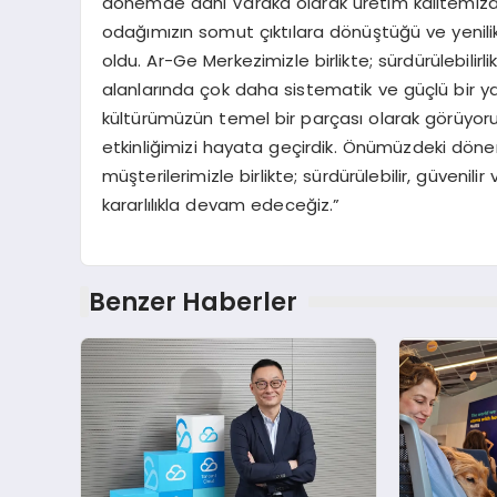
dönemde dahi Varaka olarak üretim kalitemizd
odağımızın somut çıktılara dönüştüğü ve yenilikç
oldu. Ar-Ge Merkezimizle birlikte; sürdürülebilirli
alanlarında çok daha sistematik ve güçlü bir yapı
kültürümüzün temel bir parçası olarak görüyoruz.
etkinliğimizi hayata geçirdik. Önümüzdeki dönem
müşterilerimizle birlikte; sürdürülebilir, güvenili
kararlılıkla devam edeceğiz.”
Benzer Haberler