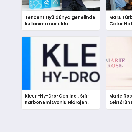
Tencent Hy3 dünya genelinde
Mars Türk
kullanıma sunuldu
Götür Haf
Kleen-Hy-Dro-Gen Inc., Sıfır
Marie Ro
Karbon Emisyonlu Hidrojen
sektörüne
Isıtma Teknolojisinde ISO ve
TSSA Düzenleyici Onaylarını
Aldı