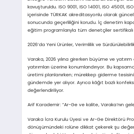
kavuşturuldu. ISO 9001, ISO 14001, ISO 45001, ISO
içerisinde TÜRKAK akreditasyonlu olarak güncell
sonucunda geçerliliğini korudu. İç denetim kapas
eğitim programlarıyla tüm denetçiler sertifikalı 
2026’da Yeni Ürünler, Verimlilik ve Sürdürülebilir
Varaka, 2026 yılına girerken büyüme ve yatırım oda
yatırımları üzerine konumlandırıyor. Bu kapsam
üretimi planlanırken; mürekkep giderme tesisini
gündemde yer alıyor. Ayrıca kâğıt bazlı konfeks
değerlendiriliyor.
Arif Karademir: “Ar-
Ge
ve kalite,
Varaka’nın
gele
Varaka İcra Kurulu Üyesi ve Ar-Ge Direktörü Prof
dönüşümündeki rolüne dikkat çekerek şu değerle