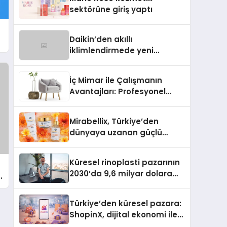
Aldı
sektörüne giriş yaptı
Daikin’den akıllı
iklimlendirmede yeni
u
dönem: Madoka Plus
Türkiye’de
İç Mimar ile Çalışmanın
Avantajları: Profesyonel
Tasarım Neden Önemlidir?
Mirabellix, Türkiye’den
dünyaya uzanan güçlü
büyümesini sürdürüyor
Küresel rinoplasti pazarının
2030’da 9,6 milyar dolara
ulaşması bekleniyor
Türkiye’den küresel pazara:
ShopinX, dijital ekonomi ile
gerçek dünya alışverişini bir