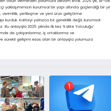
en ödün vermeden yolumuza devam ettik. 2025 yılı, Ar-Ge
i yaklaşımımızın kurumsal bir yapı altında güçlendiği bir yıl
k, verimlilik, yerlileşme ve yeni ürün geliştirme
 kurduk. Kaliteyi yalnızca bir gereklilik değil, kurumsal
 Bu anlayışla 2025 yılında ilk kez ‘Kalite Yolculuğu’
de de çalışanlarımız, iş ortaklarımız ve
r ve sürekli gelişimi esas alan bir anlayışla yolumuza