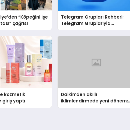
iye’den “Köpeğini İşe
Telegram Grupları Rehberi:
tası” çağrısı
Telegram Gruplarıyla
Markanızı veya Topluluğunuz
Tanıtın
se kozmetik
Daikin’den akıllı
 giriş yaptı
iklimlendirmede yeni dönem:
Madoka Plus Türkiye’de