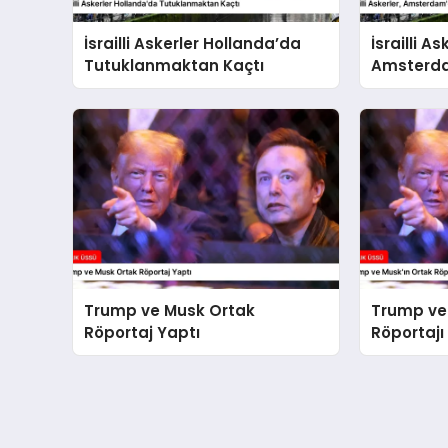
İsrailli Askerler Hollanda’da
İsrailli As
Tutuklanmaktan Kaçtı
Amsterda
İddialar
Trump ve Musk Ortak
Trump ve
Röportaj Yaptı
Röportajı