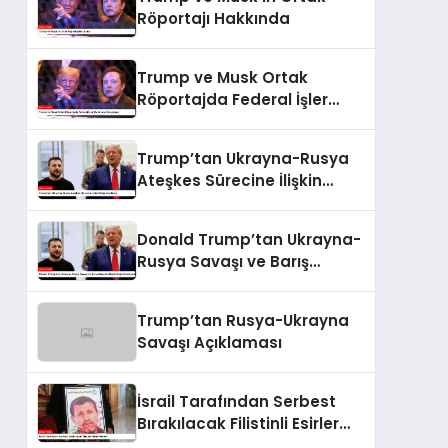
Röportajı Hakkında
Trump ve Musk Ortak
Röportajda Federal İşler
Hakkında Konuştular
Trump’tan Ukrayna-Rusya
Ateşkes Sürecine İlişkin
Değerlendirme
Donald Trump’tan Ukrayna-
Rusya Savaşı ve Barış
Sürecine İlişkin
Değerlendirmeler
Trump’tan Rusya-Ukrayna
Savaşı Açıklaması
İsrail Tarafından Serbest
Bırakılacak Filistinli Esirler
Kimler?