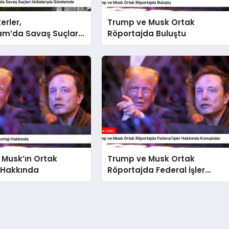
kerler,
Trump ve Musk Ortak
m’da Savaş Suçları
Röportajda Buluştu
ıyla Gündemde
 Musk’ın Ortak
Trump ve Musk Ortak
 Hakkında
Röportajda Federal İşler
Hakkında Konuştular