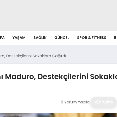
FA
YAŞAM
SAĞLIK
GÜNCEL
SPOR & FITNESS
B
, Destekçilerini Sokaklara Çağırdı
 Maduro, Destekçilerini Sokakl
0 Yorum Yapıldı
Paylaş