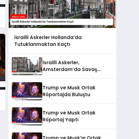
İsrailli Askerler Hollanda’da
Tutuklanmaktan Kaçtı
İsrailli Askerler,
Amsterdam’da Savaş
Suçları İddialarıyla
Gündemde
Trump ve Musk Ortak
Röportajda Buluştu
Trump ve Musk Ortak
Röportaj Yaptı
Trump ve Musk’ın Ortak