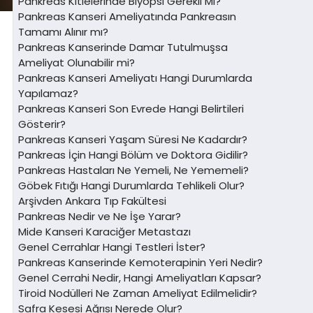
Pankreas Kitlelerinde Biyopsi Gerekli Mi?
Pankreas Kanseri Ameliyatında Pankreasın
Tamamı Alınır mı?
Pankreas Kanserinde Damar Tutulmuşsa
Ameliyat Olunabilir mi?
Pankreas Kanseri Ameliyatı Hangi Durumlarda
Yapılamaz?
Pankreas Kanseri Son Evrede Hangi Belirtileri
Gösterir?
Pankreas Kanseri Yaşam Süresi Ne Kadardır?
Pankreas İçin Hangi Bölüm ve Doktora Gidilir?
Pankreas Hastaları Ne Yemeli, Ne Yememeli?
Göbek Fıtığı Hangi Durumlarda Tehlikeli Olur?
Arşivden Ankara Tıp Fakültesi
Pankreas Nedir ve Ne İşe Yarar?
Mide Kanseri Karaciğer Metastazı
Genel Cerrahlar Hangi Testleri İster?
Pankreas Kanserinde Kemoterapinin Yeri Nedir?
Genel Cerrahi Nedir, Hangi Ameliyatları Kapsar?
Tiroid Nodülleri Ne Zaman Ameliyat Edilmelidir?
Safra Kesesi Ağrısı Nerede Olur?