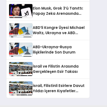
Elon Musk, Grok 3’ü Tanıttı:
Yapay Zeka Arenasında
Yeni Lider!
ABD’li Kongre Üyesi Michael
Waltz, Ukrayna ve ABD
Arasındaki Nadir Toprak
Elementleri Anlaşmasını
ABD-Ukrayna-Rusya
Değerlendirdi
İlişkilerinde Son Durum
İsrail ve Filistin Arasında
Gerçekleşen Esir Takası
İsrail, Filistinli Esirlere Davut
Yıldızı İçeren Kıyafetler
Giydirdi