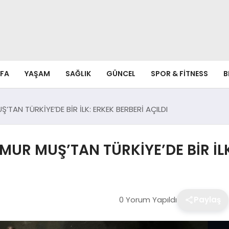
FA
YAŞAM
SAĞLIK
GÜNCEL
SPOR & FITNESS
B
AN TÜRKİYE’DE BİR İLK: ERKEK BERBERİ AÇILDI
R MUŞ’TAN TÜRKİYE’DE BİR İLK:
0 Yorum Yapıldı
Paylaş