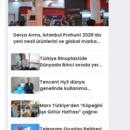
Derya Arms, İstanbul Prohunt 2026’da
yeni nesil ürünlerini ve global marka
vizyonunu sergiledi
Türkiye Rinoplastide
Dünyada ikinci sırada yer
alıyor
Tencent Hy3 dünya
genelinde kullanıma
sunuldu
Mars Türkiye’den “Köpeğini
İşe Götür Haftası” çağrısı
Telegram Grupları Rehberi: