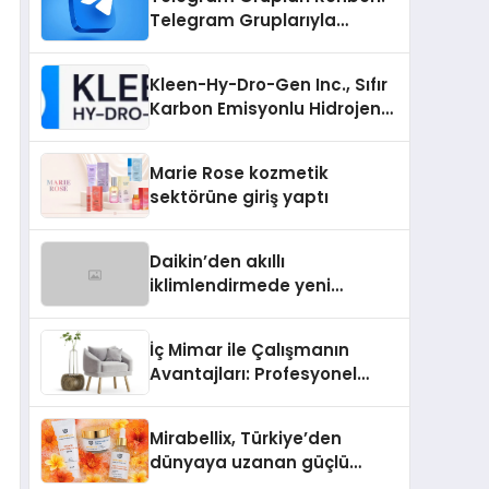
Telegram Gruplarıyla
Markanızı veya
Topluluğunuzu Tanıtın
Kleen-Hy-Dro-Gen Inc., Sıfır
Karbon Emisyonlu Hidrojen
Isıtma Teknolojisinde ISO ve
TSSA Düzenleyici Onaylarını
Marie Rose kozmetik
Aldı
sektörüne giriş yaptı
Daikin’den akıllı
iklimlendirmede yeni
dönem: Madoka Plus
Türkiye’de
İç Mimar ile Çalışmanın
Avantajları: Profesyonel
Tasarım Neden Önemlidir?
Mirabellix, Türkiye’den
dünyaya uzanan güçlü
büyümesini sürdürüyor