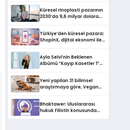
Küresel rinoplasti pazarının
2030’da 9,6 milyar dolara
ulaşması bekleniyor
Türkiye’den küresel pazara:
ShopinX, dijital ekonomi ile
gerçek dünya alışverişini bir
araya getirmeyi hedefliyor
Ayla Selvi’nin Beklenen
Albümü “Kayıp Kasetler 1”
Yayınlandı!
Yeni yapilan 31 bilimsel
araştırmaya göre, Vegan
Köpek Maması ve Vegan
Kedi Mamasının İyi
Bhaktawer: Uluslararası
Sindirildiğini Ortaya Koydu
hukuk Filistin konusunda
çifte standart uyguluyor