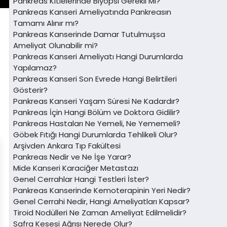
Pankreas Kitlelerinde Biyopsi Gerekli Mi?
Pankreas Kanseri Ameliyatında Pankreasın
Tamamı Alınır mı?
Pankreas Kanserinde Damar Tutulmuşsa
Ameliyat Olunabilir mi?
Pankreas Kanseri Ameliyatı Hangi Durumlarda
Yapılamaz?
Pankreas Kanseri Son Evrede Hangi Belirtileri
Gösterir?
Pankreas Kanseri Yaşam Süresi Ne Kadardır?
Pankreas İçin Hangi Bölüm ve Doktora Gidilir?
Pankreas Hastaları Ne Yemeli, Ne Yememeli?
Göbek Fıtığı Hangi Durumlarda Tehlikeli Olur?
Arşivden Ankara Tıp Fakültesi
Pankreas Nedir ve Ne İşe Yarar?
Mide Kanseri Karaciğer Metastazı
Genel Cerrahlar Hangi Testleri İster?
Pankreas Kanserinde Kemoterapinin Yeri Nedir?
Genel Cerrahi Nedir, Hangi Ameliyatları Kapsar?
Tiroid Nodülleri Ne Zaman Ameliyat Edilmelidir?
Safra Kesesi Ağrısı Nerede Olur?