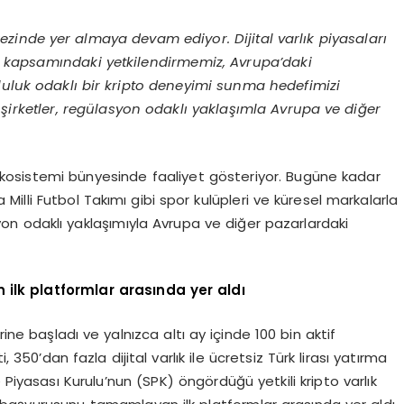
inde yer almaya devam ediyor. Dijital varlık piyasaları
A kapsamındaki yetkilendirmemiz, Avrupa’daki
luluk odaklı bir kripto deneyimi sunma hedefimizi
şirketler, regülasyon odaklı yaklaşımla Avrupa ve diğer
ekosistemi bünyesinde faaliyet gösteriyor. Bugüne kadar
Milli Futbol Takımı gibi spor kulüpleri ve küresel markalarla
lasyon odaklı yaklaşımıyla Avrupa ve diğer pazarlardaki
ilk platformlar arasında yer aldı
ine başladı ve yalnızca altı ay içinde 100 bin aktif
, 350’dan fazla dijital varlık ile ücretsiz Türk lirası yatırma
yasası Kurulu’nun (SPK) öngördüğü yetkili kripto varlık