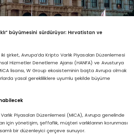
lı” büyümesini sürdürüyor: Hırvatistan ve
i şirket, Avrupa’da Kripto Varlık Piyasaları Düzenlemesi
nansal Hizmetler Denetleme Ajansı (HANFA) ve Avusturya
i MiCA lisansı, W Group ekosisteminin başta Avrupa olmak
arlarda yasal gerekliliklere uyumlu şekilde büyüme
unabilecek
to Varlık Piyasaları Düzenlemesi (MiCA), Avrupa genelinde
rı için yönetişim, şeffaflık, müşteri varlıklarının korunması
samlı bir düzenleyici çerçeve sunuyor.