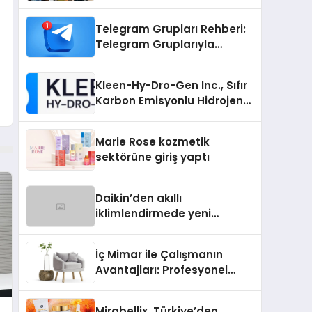
Telegram Grupları Rehberi:
Telegram Gruplarıyla
Markanızı veya
Topluluğunuzu Tanıtın
Kleen-Hy-Dro-Gen Inc., Sıfır
Karbon Emisyonlu Hidrojen
Isıtma Teknolojisinde ISO ve
TSSA Düzenleyici Onaylarını
Marie Rose kozmetik
Aldı
sektörüne giriş yaptı
Daikin’den akıllı
iklimlendirmede yeni
dönem: Madoka Plus
Türkiye’de
İç Mimar ile Çalışmanın
Avantajları: Profesyonel
Tasarım Neden Önemlidir?
Mirabellix, Türkiye’den