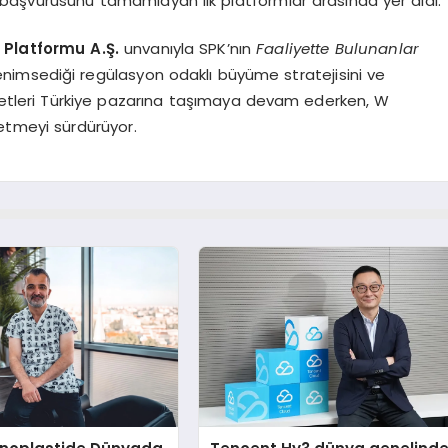
başvurusunu tamamlayan ilk platformlar arasında yer aldı.
 Platformu A.Ş.
unvanıyla SPK’nın
Faaliyette Bulunanlar
nimsediği regülasyon odaklı büyüme stratejisini ve
zmetleri Türkiye pazarına taşımaya devam ederken, W
 etmeyi sürdürüyor.