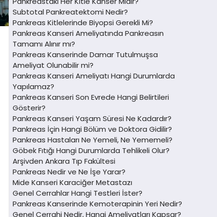
Pankreastaki Her Kitle Kanser Midir?
Subtotal Pankreatektomi Nedir?
Pankreas Kitlelerinde Biyopsi Gerekli Mi?
Pankreas Kanseri Ameliyatında Pankreasın
Tamamı Alınır mı?
Pankreas Kanserinde Damar Tutulmuşsa
Ameliyat Olunabilir mi?
Pankreas Kanseri Ameliyatı Hangi Durumlarda
Yapılamaz?
Pankreas Kanseri Son Evrede Hangi Belirtileri
Gösterir?
Pankreas Kanseri Yaşam Süresi Ne Kadardır?
Pankreas İçin Hangi Bölüm ve Doktora Gidilir?
Pankreas Hastaları Ne Yemeli, Ne Yememeli?
Göbek Fıtığı Hangi Durumlarda Tehlikeli Olur?
Arşivden Ankara Tıp Fakültesi
Pankreas Nedir ve Ne İşe Yarar?
Mide Kanseri Karaciğer Metastazı
Genel Cerrahlar Hangi Testleri İster?
Pankreas Kanserinde Kemoterapinin Yeri Nedir?
Genel Cerrahi Nedir, Hangi Ameliyatları Kapsar?