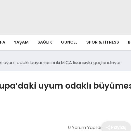
FA
YAŞAM
SAĞLIK
GÜNCEL
SPOR & FITNESS
B
 uyum odaklı büyümesini iki MiCA lisansıyla güçlendiriyor
upa’daki uyum odaklı büyümesin
0 Yorum Yapıldı
Paylaş