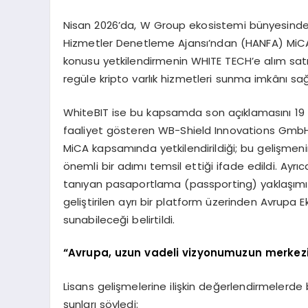
Nisan 2026’da, W Group ekosistemi bünyesinde 
Hizmetler Denetleme Ajansı’ndan (HANFA) MiCA
konusu yetkilendirmenin WHITE TECH’e alım satı
regüle kripto varlık hizmetleri sunma imkânı sağla
WhiteBIT ise bu kapsamda son açıklamasını 19 
faaliyet gösteren WB-Shield Innovations GmbH’
MiCA kapsamında yetkilendirildiği; bu gelişme
önemli bir adımı temsil ettiği ifade edildi. Ay
tanıyan pasaportlama (passporting) yaklaşımı s
geliştirilen ayrı bir platform üzerinden Avrupa 
sunabileceği belirtildi.
“Avrupa, uzun vadeli vizyonumuzun merkezi
Lisans gelişmelerine ilişkin değerlendirmeler
şunları söyledi: