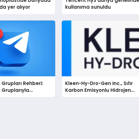
Rinoplastide Dünyada
Tencent Hy3 dünya genelind
ada yer alıyor
kullanıma sunuldu
Grupları Rehberi:
Kleen-Hy-Dro-Gen Inc., Sıfır
 Gruplarıyla
Karbon Emisyonlu Hidrojen
ı veya Topluluğunuzu
Isıtma Teknolojisinde ISO ve
TSSA Düzenleyici Onaylarını
Aldı