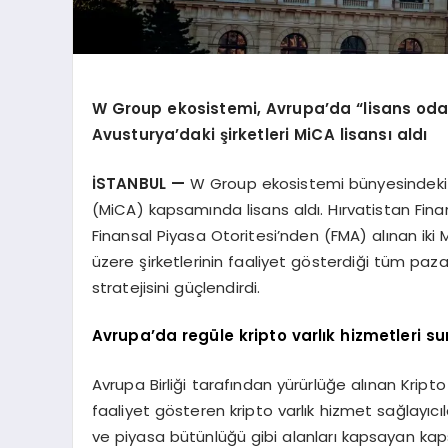
W Group ekosistemi, Avrupa’da “lisans odak
Avusturya’daki şirketleri MiCA lisansı aldı
İSTANBUL —
W Group ekosistemi bünyesindeki ik
(MiCA) kapsamında lisans aldı. Hırvatistan Fi
Finansal Piyasa Otoritesi’nden (FMA) alınan ik
üzere şirketlerinin faaliyet gösterdiği tüm paz
stratejisini güçlendirdi.
Avrupa’da regüle kripto varlık hizmetleri s
Avrupa Birliği tarafından yürürlüğe alınan Krip
faaliyet gösteren kripto varlık hizmet sağlayıcıla
ve piyasa bütünlüğü gibi alanları kapsayan kap