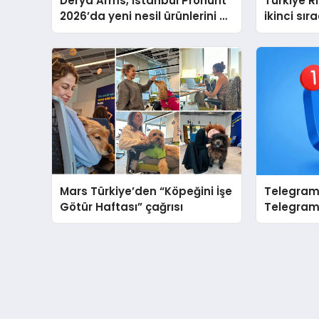
Derya Arms, İstanbul Prohunt
Türkiye 
2026’da yeni nesil ürünlerini ve
ikinci sır
global marka vizyonunu
sergiledi
Mars Türkiye’den “Köpeğini İşe
Telegram 
Götür Haftası” çağrısı
Telegram
Markanız
Tanıtın