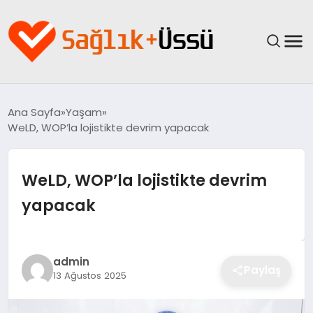
ANASAYFA
Ana Sayfa
Yaşam
WeLD, WOP’la lojistikte devrim yapacak
YAŞAM
SAĞLIK
WeLD, WOP’la lojistikte devrim
yapacak
GÜNCEL
SPOR & FITNESS
admin
Paylaş
13 Ağustos 2025
BESLENME