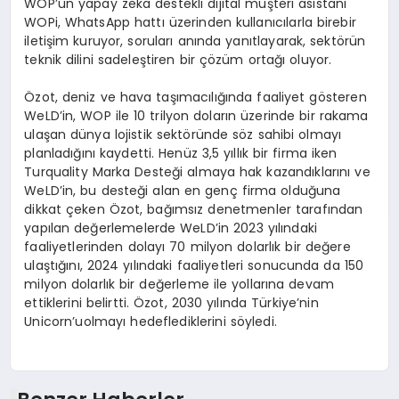
WOP’un
yapay
zeka
destekli dijital müşteri asistanı
WOPi
, WhatsApp hattı üzerinden kullanıcılarla birebir
iletişim kuruyor, soruları anında yanıtlayarak, sektörün
teknik dilini sadeleştiren bir çözüm ortağı oluyor.
Özot
, deniz ve hava taşımacılığında faaliyet gösteren
WeLD
’in
, WOP ile 10 trilyon doların üzerinde bir rakama
ulaşan dünya lojistik sektöründe söz sahibi olmayı
planl
adığını kaydetti.
Henüz 3,5 yıllık bir firma iken
Turquality
Marka Desteği almaya hak kazan
dıklarını ve
WeLD
’in
, bu desteği alan en genç firma oldu
ğuna
dikkat çeken
Özot
, bağımsız denetmenler tarafından
yapılan değerlemelerde
WeLD’in
2023 yılındaki
faaliyetlerinden dolayı 70 milyon dolarlık bir değere
ulaştığını, 2024 yılındaki faaliyetleri sonucunda da 150
milyon dolarlık bir değerleme ile yollarına devam
ettiklerini belirtti.
Özot
, 2030 yılında Türkiye’nin
Unicorn’u
olmayı hedeflediklerini söyledi.