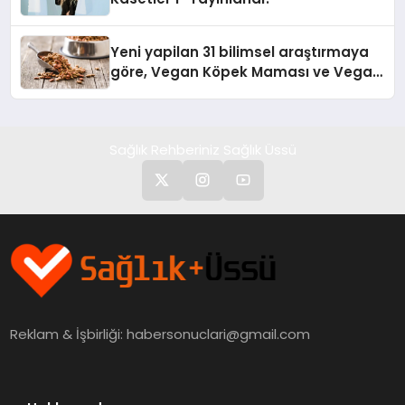
Yeni yapilan 31 bilimsel araştırmaya
göre, Vegan Köpek Maması ve Vegan
Kedi Mamasının İyi Sindirildiğini
Ortaya Koydu
Sağlık Rehberiniz Sağlık Üssü
Reklam & İşbirliği:
habersonuclari@gmail.com