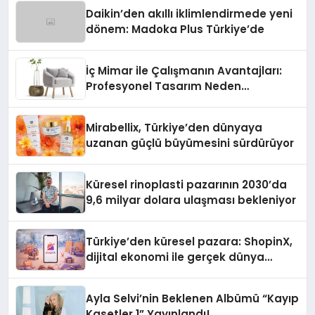
Daikin’den akıllı iklimlendirmede yeni
dönem: Madoka Plus Türkiye’de
İç Mimar ile Çalışmanın Avantajları:
Profesyonel Tasarım Neden
Önemlidir?
Mirabellix, Türkiye’den dünyaya
uzanan güçlü büyümesini sürdürüyor
Küresel rinoplasti pazarının 2030’da
9,6 milyar dolara ulaşması bekleniyor
Türkiye’den küresel pazara: ShopinX,
dijital ekonomi ile gerçek dünya
alışverişini bir araya getirmeyi
hedefliyor
Ayla Selvi’nin Beklenen Albümü “Kayıp
Kasetler 1” Yayınlandı!