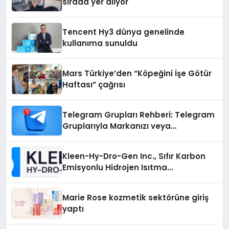
sırada yer alıyor
Tencent Hy3 dünya genelinde
kullanıma sunuldu
Mars Türkiye’den “Köpeğini İşe Götür
Haftası” çağrısı
Telegram Grupları Rehberi: Telegram
Gruplarıyla Markanızı veya
Topluluğunuzu Tanıtın
Kleen-Hy-Dro-Gen Inc., Sıfır Karbon
Emisyonlu Hidrojen Isıtma
Teknolojisinde ISO ve TSSA
Düzenleyici Onaylarını Aldı
Marie Rose kozmetik sektörüne giriş
yaptı