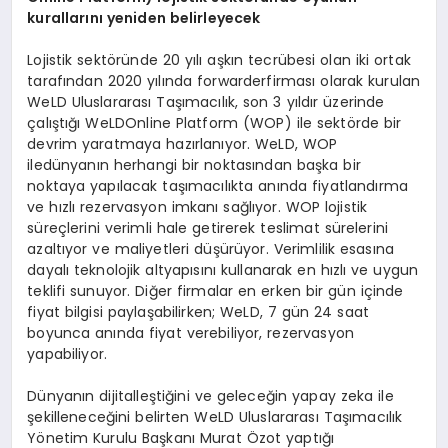
kurallarını yeniden belirleyecek
Lojistik sektöründe 20 yılı aşkın tecrübesi olan iki ortak
tarafından 2020 yılında
forwarder
firması olarak kurulan
WeLD
Uluslararası Taşımacılık, son
3
yıldır üzerinde
çalıştığı
WeLD
Online Platform (WOP) ile sektörde bir
devrim yaratmaya hazırlanıyor.
WeLD
,
WOP
ile
dünyanın herhangi bir noktasından başka bir
noktaya yapılacak taşımacılıkta anında fiyatlandırma
ve hızlı rezervasyon
imkanı
sağl
ıyor.
WOP lojistik
süreçlerini verimli hale getirerek teslimat sürelerini
azaltıyor ve maliyetleri düşürüyor. Verimlilik esasına
dayalı teknolojik altyapısını kullanarak en hızlı ve uygun
teklifi sunuyor. Diğer firmalar en erken bir gün içinde
fiyat bilgisi paylaşabilirken;
WeLD
, 7 gün 24 saat
boyunca anında fiyat verebiliyor, rezervasyon
yapabiliyor.
Dünyanın dijitalleştiğini ve geleceğin yapay
zeka
ile
şekilleneceğini belirten
WeLD
Uluslararası Taşımacılık
Yönetim Kurulu Başkanı Murat
Özot
yaptığı