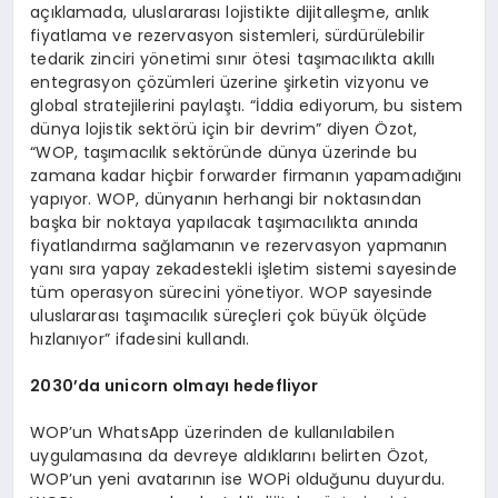
açıklamada, u
luslararası lojistikte dijitalleşme, anlık
fiyatlama
ve rezervasyon
sistemleri, sürdürülebilir
tedarik zinciri yönetimi sınır ötesi taşımacılıkta akıllı
entegrasyon çözümleri üzerine şirketin vizyonu ve
global stratejilerini
paylaştı.
“İddia ediyorum, bu sistem
dünya lojistik sektörü için bir devrim” diye
n
Özot
,
“
WOP,
taşımacılık sektöründe dünya üzerinde bu
zamana kadar hiçbir
forwarder
firmanın yapamadığını
yapıyor
. WOP, d
ünyanın herhangi bir noktasından
başka bir noktaya yapılacak taşımacılıkta anında
fiyatlandırma sağla
manın
ve rezervasyon yapmanın
yanı sıra yapay
zeka
destekli işletim sistemi sayesinde
tüm operasyon sürecini yönetiyor. WOP sayesinde
uluslararası taşımacılık süreçleri çok büyük ölçüde
hızlan
ıyor” ifadesini kullandı.
2030’da
unicorn
olmayı hedefliyor
WOP’un
WhatsApp üzerinden de kullanılabilen
uygulamasına da devreye aldıklarını belirt
en
Özot
,
WOP’un
yeni avatarının ise
WOPi
olduğunu duyurdu.