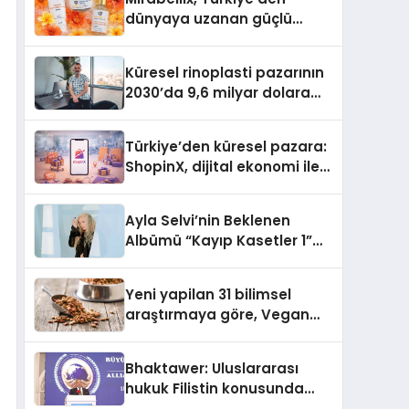
dünyaya uzanan güçlü
büyümesini sürdürüyor
Küresel rinoplasti pazarının
2030’da 9,6 milyar dolara
ulaşması bekleniyor
Türkiye’den küresel pazara:
ShopinX, dijital ekonomi ile
gerçek dünya alışverişini bir
araya getirmeyi hedefliyor
Ayla Selvi’nin Beklenen
Albümü “Kayıp Kasetler 1”
Yayınlandı!
Yeni yapilan 31 bilimsel
araştırmaya göre, Vegan
Köpek Maması ve Vegan
Kedi Mamasının İyi
Bhaktawer: Uluslararası
Sindirildiğini Ortaya Koydu
hukuk Filistin konusunda
çifte standart uyguluyor