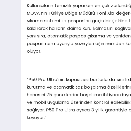
Kullanıcıların temizlik yaparken en çok zorlandığ
MOVA’nın Türkiye Bölge Müdürü Toni Xia, değerle
yıkama sistemi ile paspasları güçlü bir şekilde te
kaldırarak halıların daima kuru kalmasını sağlıyo
yanı sıra, otomatik paspas çıkarma ve yeniden 
paspas nem ayarıyla yüzeyleri aşırı nemden koru
oluyor.
“P50 Pro Ultra’nın kapasitesi bunlarla da sınırlı
kurutma ve otomatik toz boşaltma özelliklerini
hanesini 75 güne kadar boşaltma ihtiyacı duym
ve mobil uygulama üzerinden kontrol edilebilirk
sağlıyor. P50 Pro Ultra ayrıca 3 yıllık garantiyle 
koyuyor.”