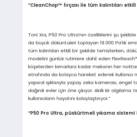
“CleanChop™
f
ı
r
ç
as
ı
ile t
ü
m kal
ı
nt
ı
lar
ı
etkili
Toni Xia, P50 Pro Ultra’nın özelliklerini şu şekil
da büyük döküntüleri toplayan 19.000 Pa’lık em
tüm kalıntıları etkili bir şekilde temizlerken, dö
modelini günlük rutinlere dahil eden FlexReach™ 
köşelerden kenarlara kadar mekanın her noktası
etrafında da kolayca hareket ederek kullanıcı 
yapısal ışıklarıyla yapay zeka kamerası, engel t
dağınık evler için öne çıkıyor. Akıllı kir algılama 
kullanıcıların hayatını kolaylaştırıyor.”
“
P50 Pro Ultra, p
ü
sk
ü
rtmeli y
ı
kama sistemi 