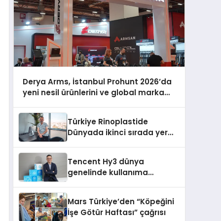
Derya Arms, İstanbul Prohunt 2026’da
yeni nesil ürünlerini ve global marka
vizyonunu sergiledi
Türkiye Rinoplastide
Dünyada ikinci sırada yer
alıyor
Tencent Hy3 dünya
genelinde kullanıma
sunuldu
Mars Türkiye’den “Köpeğini
İşe Götür Haftası” çağrısı