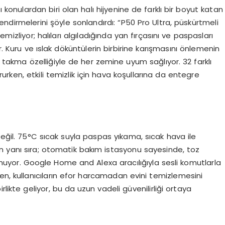
ı konulardan biri olan halı hijyenine de farklı bir boyut katan
ndirmelerini şöyle sonlandırdı: “P50 Pro Ultra, püskürtmeli
mizliyor; halıları algıladığında yan fırçasını ve paspasları
r. Kuru ve ıslak döküntülerin birbirine karışmasını önlemenin
takma özelliğiyle de her zemine uyum sağlıyor. 32 farklı
rken, etkili temizlik için hava koşullarına da entegre
 değil. 75°C sıcak suyla paspas yıkama, sıcak hava ile
n yanı sıra; otomatik bakım istasyonu sayesinde, toz
uyor. Google Home and Alexa aracılığıyla sesli komutlarla
en, kullanıcıların efor harcamadan evini temizlemesini
birlikte geliyor, bu da uzun vadeli güvenilirliği ortaya