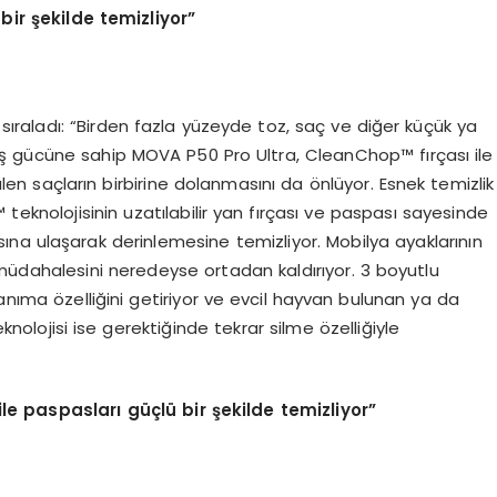
 bir
ş
ekilde temizliyor
”
de sıraladı: “Birden fazla yüzeyde toz, saç ve diğer küçük ya
iş gücüne sahip MOVA P50 Pro Ultra, CleanChop™ fırçası ile
külen saçların birbirine dolanmasını da önlüyor. Esnek temizlik
teknolojisinin uzatılabilir yan fırçası ve paspası sayesinde
na ulaşarak derinlemesine temizliyor. Mobilya ayaklarının
müdahalesini neredeyse ortadan kaldırıyor. 3 boyutlu
anıma özelliğini getiriyor ve evcil hayvan bulunan ya da
teknolojisi ise gerektiğinde tekrar silme özelliğiyle
ile paspaslar
ı
g
üç
l
ü
bir
ş
ekilde temizliyor
”