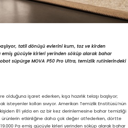
ba
ş
l
ı
yor, tatil d
ö
n
üşü
evlerini kum, toz ve kirden
a emi
ş
g
ü
c
ü
yle kirleri yerinden s
ö
k
ü
p alarak bahar
robot s
ü
p
ü
rge MOVA P50 Pro Ultra, temizlik rutinlerindeki
e olduğuna işaret ederken, kışa hazırlık telaşı başlıyor;
ak isteyenler kolları sıvıyor. Amerikan Temizlik Enstitüsü’nün
 kişiden 8’i yılda en az bir kez derinlemesine bahar temizliği
ığı ürünlerin etkinliğine daha çok değer atfederken, dörtte
. 19.000 Pa emiş gücüyle kirleri yerinden söküp alarak bahar