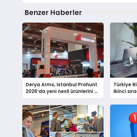
Benzer Haberler
Derya Arms, İstanbul Prohunt
Türkiye 
2026’da yeni nesil ürünlerini ve
ikinci sır
global marka vizyonunu
sergiledi