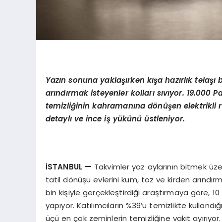
Yaz
ı
n sonuna yakla
şı
rken k
ış
a haz
ı
rl
ı
k tela
şı
ar
ı
nd
ı
rmak isteyenler kollar
ı
s
ı
v
ı
yor. 19.000 P
temizli
ğ
inin kahraman
ı
na d
ö
n
üş
en elektrikli 
detayl
ı ve ince iş
y
ü
k
ü
n
ü ü
stleniyor.
İ
STANBUL
—
Takvimler yaz aylarının bitmek üzer
tatil dönüşü evlerini kum, toz ve kirden arındırm
bin kişiyle gerçekleştirdiği araştırmaya göre, 10
yapıyor. Katılımcıların %39’u temizlikte kulland
üçü en çok zeminlerin temizliğine vakit ayırıyor