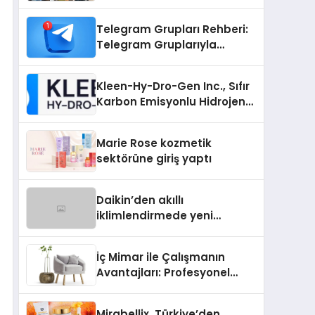
Telegram Grupları Rehberi:
Telegram Gruplarıyla
Markanızı veya
Topluluğunuzu Tanıtın
Kleen-Hy-Dro-Gen Inc., Sıfır
Karbon Emisyonlu Hidrojen
Isıtma Teknolojisinde ISO ve
TSSA Düzenleyici Onaylarını
Marie Rose kozmetik
Aldı
sektörüne giriş yaptı
Daikin’den akıllı
iklimlendirmede yeni
dönem: Madoka Plus
Türkiye’de
İç Mimar ile Çalışmanın
Avantajları: Profesyonel
Tasarım Neden Önemlidir?
Mirabellix, Türkiye’den