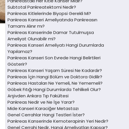
Pankreastaki Her Kitle Kanser Midir?
Subtotal Pankreatektomi Nedir?
Pankreas Kitlelerinde Biyopsi Gerekli Mi?
Pankreas Kanseri Ameliyatında Pankreasın
Tamamı Alınır mı?
Pankreas Kanserinde Damar Tutulmuşsa
Ameliyat Olunabilir mi?
Pankreas Kanseri Ameliyatı Hangi Durumlarda
Yapılamaz?
Pankreas Kanseri Son Evrede Hangi Belirtileri
Gösterir?
Pankreas Kanseri Yaşam Süresi Ne Kadardır?
Pankreas İçin Hangi Bölüm ve Doktora Gidilir?
Pankreas Hastaları Ne Yemeli, Ne Yememeli?
Göbek Fıtığı Hangi Durumlarda Tehlikeli Olur?
Arşivden Ankara Tıp Fakültesi
Pankreas Nedir ve Ne İşe Yarar?
Mide Kanseri Karaciğer Metastazı
Genel Cerrahlar Hangi Testleri İster?
Pankreas Kanserinde Kemoterapinin Yeri Nedir?
Genel Cerrahi Nedir, Hangi Ameliyatları Kapsar?