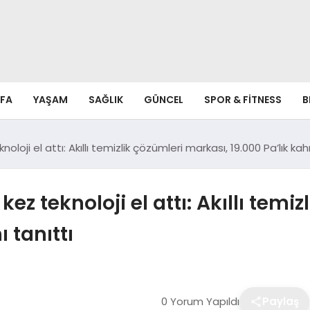
FA
YAŞAM
SAĞLIK
GÜNCEL
SPOR & FITNESS
B
loji el attı: Akıllı temizlik çözümleri markası, 19.000 Pa’lık ka
ez teknoloji el attı: Akıllı temi
 tanıttı
0 Yorum Yapıldı
Paylaş