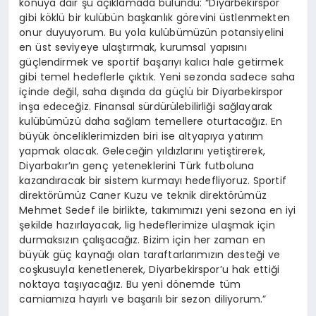
konuya dair şu açıklamada bulundu: “Diyarbekirspor
gibi köklü bir kulübün başkanlık görevini üstlenmekten
onur duyuyorum. Bu yola kulübümüzün potansiyelini
en üst seviyeye ulaştırmak, kurumsal yapısını
güçlendirmek ve sportif başarıyı kalıcı hale getirmek
gibi temel hedeflerle çıktık. Yeni sezonda sadece saha
içinde değil, saha dışında da güçlü bir Diyarbekirspor
inşa edeceğiz. Finansal sürdürülebilirliği sağlayarak
kulübümüzü daha sağlam temellere oturtacağız. En
büyük önceliklerimizden biri ise altyapıya yatırım
yapmak olacak. Geleceğin yıldızlarını yetiştirerek,
Diyarbakır’ın genç yeteneklerini Türk futboluna
kazandıracak bir sistem kurmayı hedefliyoruz. Sportif
direktörümüz Caner Kuzu ve teknik direktörümüz
Mehmet Sedef ile birlikte, takımımızı yeni sezona en iyi
şekilde hazırlayacak, lig hedeflerimize ulaşmak için
durmaksızın çalışacağız. Bizim için her zaman en
büyük güç kaynağı olan taraftarlarımızın desteği ve
coşkusuyla kenetlenerek, Diyarbekirspor’u hak ettiği
noktaya taşıyacağız. Bu yeni dönemde tüm
camiamıza hayırlı ve başarılı bir sezon diliyorum.”