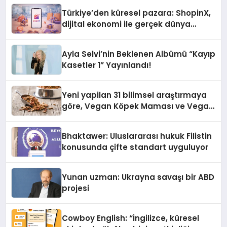
Türkiye’den küresel pazara: ShopinX,
dijital ekonomi ile gerçek dünya
alışverişini bir araya getirmeyi
hedefliyor
Ayla Selvi’nin Beklenen Albümü “Kayıp
Kasetler 1” Yayınlandı!
Yeni yapilan 31 bilimsel araştırmaya
göre, Vegan Köpek Maması ve Vegan
Kedi Mamasının İyi Sindirildiğini
Ortaya Koydu
Bhaktawer: Uluslararası hukuk Filistin
konusunda çifte standart uyguluyor
Yunan uzman: Ukrayna savaşı bir ABD
projesi
Cowboy English: “İngilizce, küresel