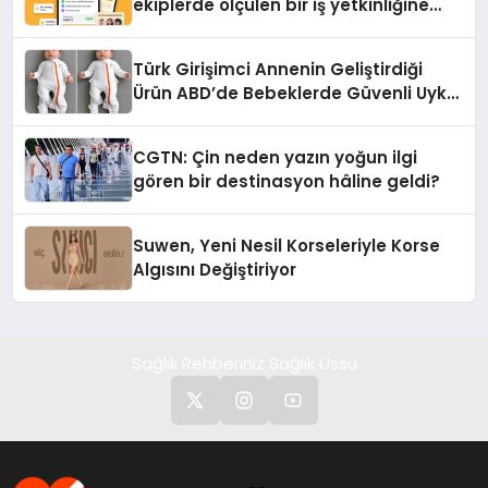
ekiplerde ölçülen bir iş yetkinliğine
dönüşüyor”
Türk Girişimci Annenin Geliştirdiği
Ürün ABD’de Bebeklerde Güvenli Uyku
Standardına Yeni Bir Bakış Açısı
Getiriyor.
CGTN: Çin neden yazın yoğun ilgi
gören bir destinasyon hâline geldi?
Suwen, Yeni Nesil Korseleriyle Korse
Algısını Değiştiriyor
Sağlık Rehberiniz Sağlık Üssü