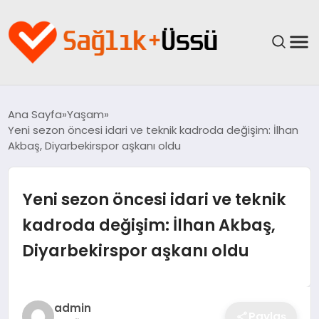
ANASAYFA
Ana Sayfa
Yaşam
Yeni sezon öncesi idari ve teknik kadroda değişim: İlhan
YAŞAM
Akbaş, Diyarbekirspor aşkanı oldu
SAĞLIK
Yeni sezon öncesi idari ve teknik
GÜNCEL
kadroda değişim: İlhan Akbaş,
Diyarbekirspor aşkanı oldu
SPOR & FITNESS
BESLENME
admin
Paylaş