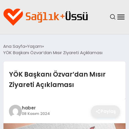
ANASAYFA
Ana Sayfa
Yaşam
YÖK Başkanı Özvar’dan Mısır Ziyareti Açıklaması
YAŞAM
SAĞLIK
YÖK Başkanı Özvar’dan Mısır
Ziyareti Açıklaması
GÜNCEL
SPOR & FITNESS
haber
Paylaş
08 Kasım 2024
BESLENME