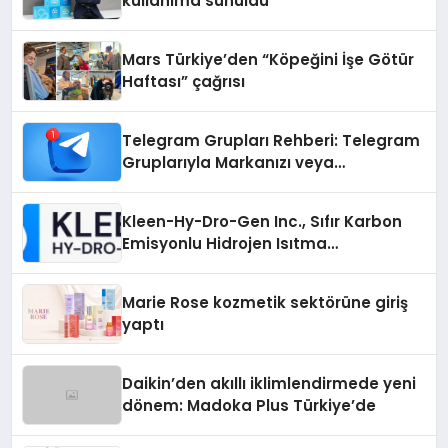
kullanıma sunuldu
Mars Türkiye’den “Köpeğini İşe Götür
Haftası” çağrısı
Telegram Grupları Rehberi: Telegram
Gruplarıyla Markanızı veya
Topluluğunuzu Tanıtın
Kleen-Hy-Dro-Gen Inc., Sıfır Karbon
Emisyonlu Hidrojen Isıtma
Teknolojisinde ISO ve TSSA
Düzenleyici Onaylarını Aldı
Marie Rose kozmetik sektörüne giriş
yaptı
Daikin’den akıllı iklimlendirmede yeni
dönem: Madoka Plus Türkiye’de