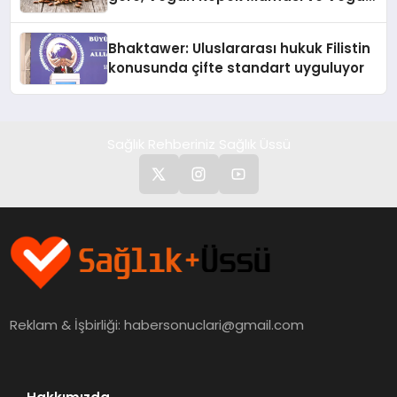
Kedi Mamasının İyi Sindirildiğini
Ortaya Koydu
Bhaktawer: Uluslararası hukuk Filistin
konusunda çifte standart uyguluyor
Sağlık Rehberiniz Sağlık Üssü
Reklam & İşbirliği:
habersonuclari@gmail.com