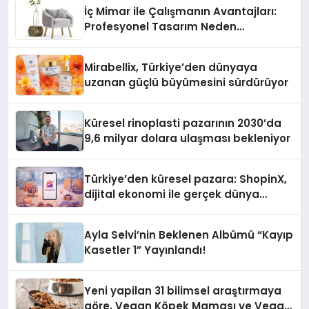
İç Mimar ile Çalışmanın Avantajları:
Profesyonel Tasarım Neden
Önemlidir?
Mirabellix, Türkiye’den dünyaya
uzanan güçlü büyümesini sürdürüyor
Küresel rinoplasti pazarının 2030’da
9,6 milyar dolara ulaşması bekleniyor
Türkiye’den küresel pazara: ShopinX,
dijital ekonomi ile gerçek dünya
alışverişini bir araya getirmeyi
hedefliyor
Ayla Selvi’nin Beklenen Albümü “Kayıp
Kasetler 1” Yayınlandı!
Yeni yapilan 31 bilimsel araştırmaya
göre, Vegan Köpek Maması ve Vegan