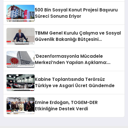
500 Bin Sosyal Konut Projesi Başvuru
Süreci Sonuna Eriyor
TBMM Genel Kurulu Çalışma ve Sosyal
Güvenlik Bakanlığı Bütçesini
Görüşüyor
‘Dezenformasyonla Mücadele
Merkezi’nden Yapılan Açıklama:
BioNTech Aşısı Hakkında Yanıltıcı
İddialara Son
Kabine Toplantısında Terörsüz
Türkiye ve Asgari Ücret Gündemde
Emine Erdoğan, TOGEM-DER
Etkinliğine Destek Verdi