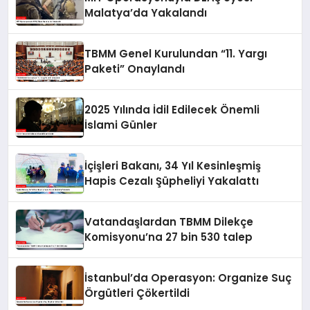
Malatya’da Yakalandı
TBMM Genel Kurulundan “11. Yargı
Paketi” Onaylandı
2025 Yılında İdil Edilecek Önemli
İslami Günler
İçişleri Bakanı, 34 Yıl Kesinleşmiş
Hapis Cezalı Şüpheliyi Yakalattı
Vatandaşlardan TBMM Dilekçe
Komisyonu’na 27 bin 530 talep
İstanbul’da Operasyon: Organize Suç
Örgütleri Çökertildi