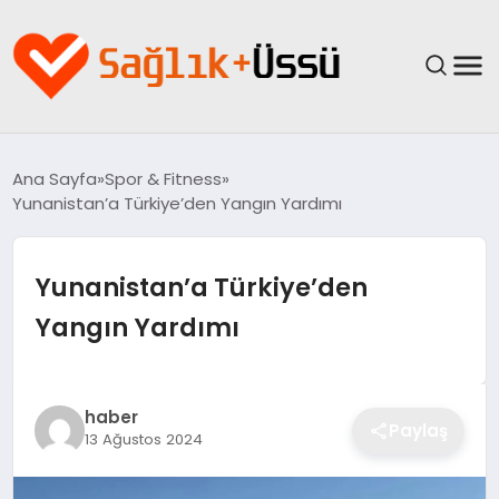
ANASAYFA
Ana Sayfa
Spor & Fitness
Yunanistan’a Türkiye’den Yangın Yardımı
YAŞAM
SAĞLIK
Yunanistan’a Türkiye’den
Yangın Yardımı
GÜNCEL
SPOR & FITNESS
haber
Paylaş
13 Ağustos 2024
BESLENME