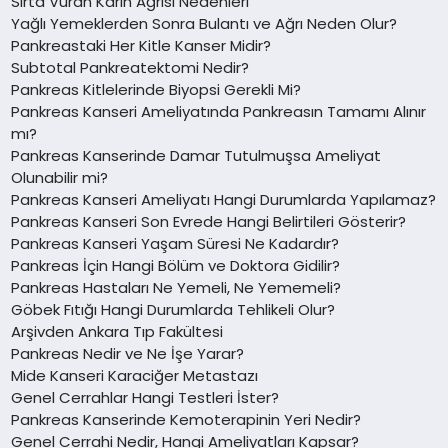
Sırta Vuran Karın Ağrısı Nedenleri
Yağlı Yemeklerden Sonra Bulantı ve Ağrı Neden Olur?
Pankreastaki Her Kitle Kanser Midir?
Subtotal Pankreatektomi Nedir?
Pankreas Kitlelerinde Biyopsi Gerekli Mi?
Pankreas Kanseri Ameliyatında Pankreasın Tamamı Alınır
mı?
Pankreas Kanserinde Damar Tutulmuşsa Ameliyat
Olunabilir mi?
Pankreas Kanseri Ameliyatı Hangi Durumlarda Yapılamaz?
Pankreas Kanseri Son Evrede Hangi Belirtileri Gösterir?
Pankreas Kanseri Yaşam Süresi Ne Kadardır?
Pankreas İçin Hangi Bölüm ve Doktora Gidilir?
Pankreas Hastaları Ne Yemeli, Ne Yememeli?
Göbek Fıtığı Hangi Durumlarda Tehlikeli Olur?
Arşivden Ankara Tıp Fakültesi
Pankreas Nedir ve Ne İşe Yarar?
Mide Kanseri Karaciğer Metastazı
Genel Cerrahlar Hangi Testleri İster?
Pankreas Kanserinde Kemoterapinin Yeri Nedir?
Genel Cerrahi Nedir, Hangi Ameliyatları Kapsar?