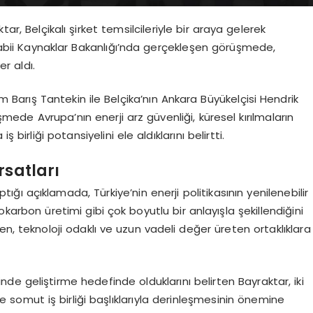
ar, Belçikalı şirket temsilcileriyle bir araya gelerek
e Tabii Kaynaklar Bakanlığı’nda gerçekleşen görüşmede,
er aldı.
m Barış Tantekin ile Belçika’nın Ankara Büyükelçisi Hendrik
ede Avrupa’nın enerji arz güvenliği, küresel kırılmaların
birliği potansiyelini ele aldıklarını belirtti.
rsatları
ı açıklamada, Türkiye’nin enerji politikasının yenilenebilir
okarbon üretimi gibi çok boyutlu bir anlayışla şekillendiğini
n, teknoloji odaklı ve uzun vadeli değer üreten ortaklıklara
zeminde geliştirme hedefinde olduklarını belirten Bayraktar, iki
omut iş birliği başlıklarıyla derinleşmesinin önemine