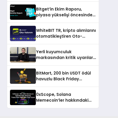
Bitget’in Ekim Raporu,
piyasa yükselişi öncesinde
büyüme ve inovasyon
gösteriyor
WhiteBIT TR, kripto alımlarını
otomatikleştiren Oto-
Yatırım ürününü duyurdu
Yerli kuyumculuk
markasından kritik uyarılar:
Doğru seçim yatırımınızı
şekillendirir
BitMart, 200 bin USDT ödül
havuzlu Black Friday
etkinliğini duyurdu
0xScope, Solana
Memecoin’ler hakkındaki
içgörü ve stratejilerini
açıkladı