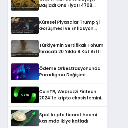
Başladı Ons Fiyatı 4708
Dolar
Küresel Piyasalar Trump Şi
Görüşmesi ve Enflasyon
Endişeleriyle Dalgalanıyor
Türkiye’nin Sertifikalı Tohum
İhracatı 20 Yılda 8 Kat Arttı
Ödeme Orkestrasyonunda
Paradigma Değişimi
CoinTR, Webrazzi Fintech
2024’te kripto ekosisteminin
tanınan isimlerini
ağırlayacak
Spot kripto ticaret hacmi
kasımda ikiye katladı