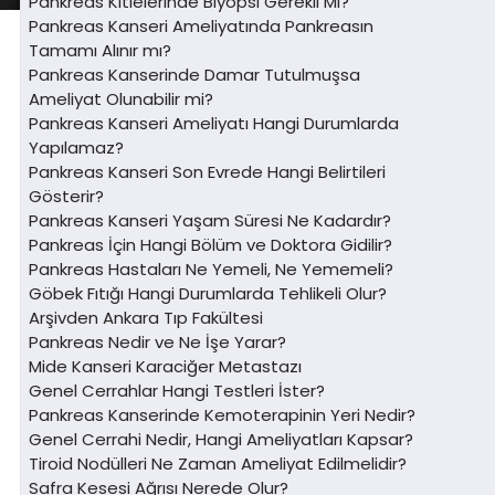
Pankreas Kitlelerinde Biyopsi Gerekli Mi?
Pankreas Kanseri Ameliyatında Pankreasın
Tamamı Alınır mı?
Pankreas Kanserinde Damar Tutulmuşsa
Ameliyat Olunabilir mi?
Pankreas Kanseri Ameliyatı Hangi Durumlarda
Yapılamaz?
Pankreas Kanseri Son Evrede Hangi Belirtileri
Gösterir?
Pankreas Kanseri Yaşam Süresi Ne Kadardır?
Pankreas İçin Hangi Bölüm ve Doktora Gidilir?
Pankreas Hastaları Ne Yemeli, Ne Yememeli?
Göbek Fıtığı Hangi Durumlarda Tehlikeli Olur?
Arşivden Ankara Tıp Fakültesi
Pankreas Nedir ve Ne İşe Yarar?
Mide Kanseri Karaciğer Metastazı
Genel Cerrahlar Hangi Testleri İster?
Pankreas Kanserinde Kemoterapinin Yeri Nedir?
Genel Cerrahi Nedir, Hangi Ameliyatları Kapsar?
Tiroid Nodülleri Ne Zaman Ameliyat Edilmelidir?
Safra Kesesi Ağrısı Nerede Olur?