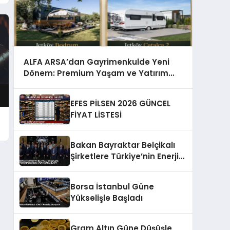
ALFA ARSA’dan Gayrimenkulde Yeni
Dönem: Premium Yaşam ve Yatırım
Fırsatları Bir Arada
EFES PİLSEN 2026 GÜNCEL
FİYAT LİSTESİ
Bakan Bayraktar Belçikalı
Şirketlere Türkiye’nin Enerji
Vizyonunu Anlattı
Borsa İstanbul Güne
Yükselişle Başladı
Gram Altın Güne Düşüşle