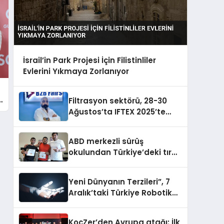
İsrail’in Park Projesi İçin Filistinliler
Evlerini Yıkmaya Zorlanıyor
Filtrasyon sektörü, 28-30
Ağustos’ta IFTEX 2025’te
buluşacak
ABD merkezli sürüş
okulundan Türkiye’deki tır
şoförlerine davet
Yeni Dünyanın Terzileri”, 7
Aralık’taki Türkiye Robotik
ve Otomasyon Zirvesi’nde,
üçüncü kez bir araya geliyor
KoçZer’den Avrupa atağı: İlk