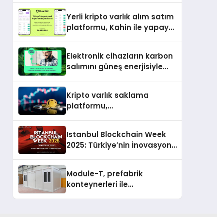
Yerli kripto varlık alım satım
platformu, Kahin ile yapay
zeka ve blokzinciri
ekosistemini birleştiriyor
Elektronik cihazların karbon
salımını güneş enerjisiyle
nötrleyen Greenzy, İşCep
uygulamasına eklendi!
Kripto varlık saklama
platformu,
memecoin’lerdeki son
trendi değerlendirdi
Istanbul Blockchain Week
2025: Türkiye’nin İnovasyon
Merkezi Web3’ün Geleceğine
Ev Sahipliği Yapacak
Module-T, prefabrik
konteynerleri ile
şantiyelerde hız ve
verimliliğin adresi oldu