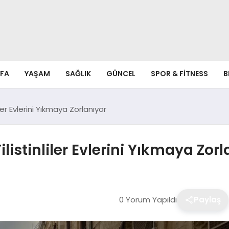
FA
YAŞAM
SAĞLIK
GÜNCEL
SPOR & FITNESS
B
nliler Evlerini Yıkmaya Zorlanıyor
 Filistinliler Evlerini Yıkmaya Zor
0 Yorum Yapıldı
Paylaş