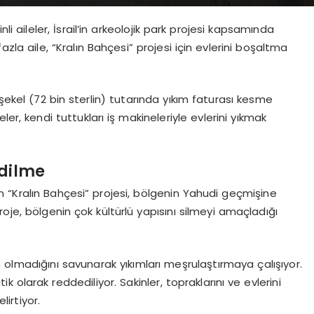
i aileler, İsrail’in arkeolojik park projesi kapsamında
fazla aile, “Kralın Bahçesi” projesi için evlerini boşaltma
n şekel (72 bin sterlin) tutarında yıkım faturası kesme
er, kendi tuttukları iş makineleriyle evlerini yıkmak
Edilme
’in “Kralın Bahçesi” projesi, bölgenin Yahudi geçmişine
oje, bölgenin çok kültürlü yapısını silmeyi amaçladığı
olmadığını savunarak yıkımları meşrulaştırmaya çalışıyor.
tik olarak reddediliyor. Sakinler, topraklarını ve evlerini
lirtiyor.