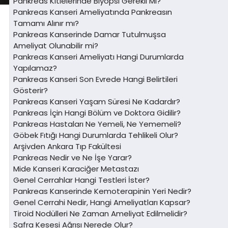
Pankreas Kitlelerinde Biyopsi Gerekli Mi?
Pankreas Kanseri Ameliyatında Pankreasın
Tamamı Alınır mı?
Pankreas Kanserinde Damar Tutulmuşsa
Ameliyat Olunabilir mi?
Pankreas Kanseri Ameliyatı Hangi Durumlarda
Yapılamaz?
Pankreas Kanseri Son Evrede Hangi Belirtileri
Gösterir?
Pankreas Kanseri Yaşam Süresi Ne Kadardır?
Pankreas İçin Hangi Bölüm ve Doktora Gidilir?
Pankreas Hastaları Ne Yemeli, Ne Yememeli?
Göbek Fıtığı Hangi Durumlarda Tehlikeli Olur?
Arşivden Ankara Tıp Fakültesi
Pankreas Nedir ve Ne İşe Yarar?
Mide Kanseri Karaciğer Metastazı
Genel Cerrahlar Hangi Testleri İster?
Pankreas Kanserinde Kemoterapinin Yeri Nedir?
Genel Cerrahi Nedir, Hangi Ameliyatları Kapsar?
Tiroid Nodülleri Ne Zaman Ameliyat Edilmelidir?
Safra Kesesi Ağrısı Nerede Olur?