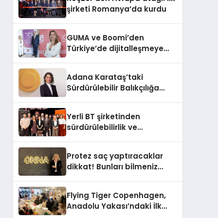
şirketi Romanya’da kurdu
GUMA ve Boomi’den
Türkiye’de dijitalleşmeye
yön verecek stratejik
ortaklık
Adana Karataş’taki
Sürdürülebilir Balıkçılığa
Destek Projesi ilk yılını
tamamladı
Yerli BT şirketinden
sürdürülebilirlik ve
dijitalleşme odaklı özel
etkinlik
Protez saç yaptıracaklar
dikkat! Bunları bilmeniz
gerekebilir
Flying Tiger Copenhagen,
Anadolu Yakası’ndaki İlk
Mağazasını Açtı