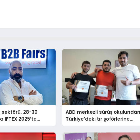
n sektörü, 28-30
ABD merkezli sürüş okulunda
a IFTEX 2025’te
Türkiye’deki tır şoförlerine
k
davet