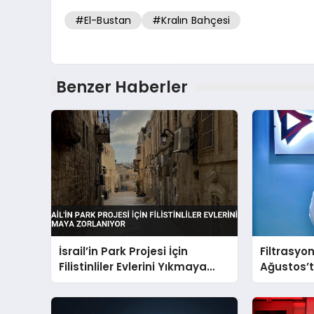
#El-Bustan
#Kralın Bahçesi
Benzer Haberler
İsrail’in Park Projesi İçin
Filtrasyo
Filistinliler Evlerini Yıkmaya
Ağustos’t
Zorlanıyor
buluşaca