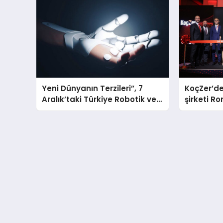
Yeni Dünyanın Terzileri”, 7
KoçZer’de
Aralık’taki Türkiye Robotik ve
şirketi 
Otomasyon Zirvesi’nde,
üçüncü kez bir araya geliyor