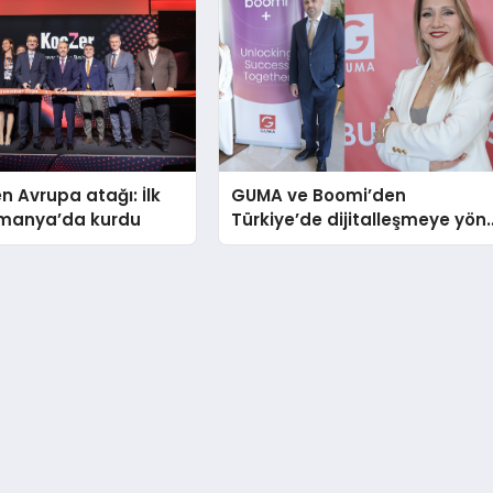
n Avrupa atağı: İlk
GUMA ve Boomi’den
Romanya’da kurdu
Türkiye’de dijitalleşmeye yön
verecek stratejik ortaklık