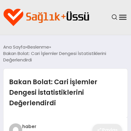
ANASAYFA
Ana Sayfa
Beslenme
Bakan Bolat: Cari İşlemler Dengesi İstatistiklerini
YAŞAM
Değerlendirdi
SAĞLIK
Bakan Bolat: Cari İşlemler
GÜNCEL
Dengesi İstatistiklerini
Değerlendirdi
SPOR & FITNESS
BESLENME
haber
Paylaş