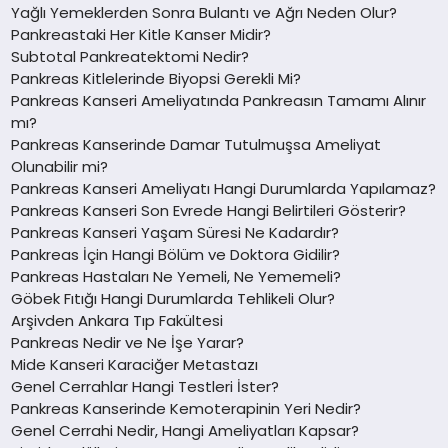
Yağlı Yemeklerden Sonra Bulantı ve Ağrı Neden Olur?
Pankreastaki Her Kitle Kanser Midir?
Subtotal Pankreatektomi Nedir?
Pankreas Kitlelerinde Biyopsi Gerekli Mi?
Pankreas Kanseri Ameliyatında Pankreasın Tamamı Alınır
mı?
Pankreas Kanserinde Damar Tutulmuşsa Ameliyat
Olunabilir mi?
Pankreas Kanseri Ameliyatı Hangi Durumlarda Yapılamaz?
Pankreas Kanseri Son Evrede Hangi Belirtileri Gösterir?
Pankreas Kanseri Yaşam Süresi Ne Kadardır?
Pankreas İçin Hangi Bölüm ve Doktora Gidilir?
Pankreas Hastaları Ne Yemeli, Ne Yememeli?
Göbek Fıtığı Hangi Durumlarda Tehlikeli Olur?
Arşivden Ankara Tıp Fakültesi
Pankreas Nedir ve Ne İşe Yarar?
Mide Kanseri Karaciğer Metastazı
Genel Cerrahlar Hangi Testleri İster?
Pankreas Kanserinde Kemoterapinin Yeri Nedir?
Genel Cerrahi Nedir, Hangi Ameliyatları Kapsar?