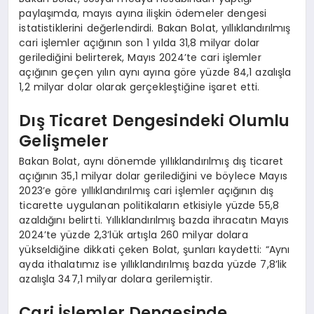
paylaşımda, mayıs ayına ilişkin ödemeler dengesi
istatistiklerini değerlendirdi. Bakan Bolat, yıllıklandırılmış
cari işlemler açığının son 1 yılda 31,8 milyar dolar
gerilediğini belirterek, Mayıs 2024’te cari işlemler
açığının geçen yılın aynı ayına göre yüzde 84,1 azalışla
1,2 milyar dolar olarak gerçekleştiğine işaret etti.
Dış Ticaret Dengesindeki Olumlu
Gelişmeler
Bakan Bolat, aynı dönemde yıllıklandırılmış dış ticaret
açığının 35,1 milyar dolar gerilediğini ve böylece Mayıs
2023’e göre yıllıklandırılmış cari işlemler açığının dış
ticarette uygulanan politikaların etkisiyle yüzde 55,8
azaldığını belirtti. Yıllıklandırılmış bazda ihracatın Mayıs
2024’te yüzde 2,3’lük artışla 260 milyar dolara
yükseldiğine dikkati çeken Bolat, şunları kaydetti: “Aynı
ayda ithalatımız ise yıllıklandırılmış bazda yüzde 7,8’lik
azalışla 347,1 milyar dolara gerilemiştir.
Cari İşlemler Dengesinde