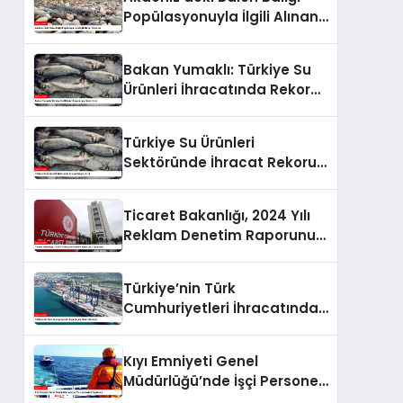
Popülasyonuyla İlgili Alınan
Önlemler
Bakan Yumaklı: Türkiye Su
Ürünleri İhracatında Rekor
Kırdı
Türkiye Su Ürünleri
Sektöründe İhracat Rekoru
Kırdı
Ticaret Bakanlığı, 2024 Yılı
Reklam Denetim Raporunu
Yayımladı
Türkiye’nin Türk
Cumhuriyetleri İhracatında
Rekor Büyüme
Kıyı Emniyeti Genel
Müdürlüğü’nde İşçi Personel
Alımı Yapılacak