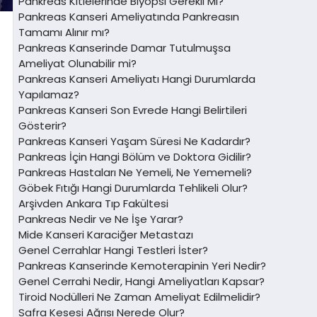
Pankreas Kitlelerinde Biyopsi Gerekli Mi?
Pankreas Kanseri Ameliyatında Pankreasın
Tamamı Alınır mı?
Pankreas Kanserinde Damar Tutulmuşsa
Ameliyat Olunabilir mi?
Pankreas Kanseri Ameliyatı Hangi Durumlarda
Yapılamaz?
Pankreas Kanseri Son Evrede Hangi Belirtileri
Gösterir?
Pankreas Kanseri Yaşam Süresi Ne Kadardır?
Pankreas İçin Hangi Bölüm ve Doktora Gidilir?
Pankreas Hastaları Ne Yemeli, Ne Yememeli?
Göbek Fıtığı Hangi Durumlarda Tehlikeli Olur?
Arşivden Ankara Tıp Fakültesi
Pankreas Nedir ve Ne İşe Yarar?
Mide Kanseri Karaciğer Metastazı
Genel Cerrahlar Hangi Testleri İster?
Pankreas Kanserinde Kemoterapinin Yeri Nedir?
Genel Cerrahi Nedir, Hangi Ameliyatları Kapsar?
Tiroid Nodülleri Ne Zaman Ameliyat Edilmelidir?
Safra Kesesi Ağrısı Nerede Olur?