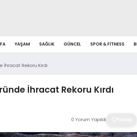
FA
YAŞAM
SAĞLIK
GÜNCEL
SPOR & FITNESS
B
e İhracat Rekoru Kırdı
öründe İhracat Rekoru Kırdı
0 Yorum Yapıldı
Paylaş