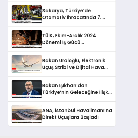
Sakarya, Türkiye’de
Otomotiv İhracatında 7.
Sırada
TÜİK, Ekim-Aralık 2024
Dönemi İş Gücü
İstatistiklerini Açıkladı
Bakan Uraloğlu, Elektronik
Uçuş Stribi ve Dijital Hava
Trafik Kontrol Sistemini
Yaygınlaştırıyor
Bakan Işıkhan’dan
Türkiye’nin Geleceğine İlişkin
Değerlendirme
ANA, İstanbul Havalimanı’na
Direkt Uçuşlara Başladı