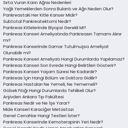
Sırta Vuran Karın Ağrısı Nedenleri
Yağlı Yemeklerden Sonra Bulantı ve Ağrı Neden Olur?
Pankreastaki Her Kitle Kanser Midir?
Subtotal Pankreatektomi Nedir?
Pankreas Kitlelerinde Biyopsi Gerekli Mi?
Pankreas Kanseri Ameliyatında Pankreasın Tamamı Alınır
mı?
Pankreas Kanserinde Damar Tutulmuşsa Ameliyat
Olunabilir mi?
Pankreas Kanseri Ameliyatı Hangi Durumlarda Yapılamaz?
Pankreas Kanseri Son Evrede Hangi Belirtileri Gösterir?
Pankreas Kanseri Yaşam Süresi Ne Kadardır?
Pankreas İçin Hangi Bölüm ve Doktora Gidilir?
Pankreas Hastaları Ne Yemeli, Ne Yememeli?
Göbek Fıtığı Hangi Durumlarda Tehlikeli Olur?
Arşivden Ankara Tıp Fakültesi
Pankreas Nedir ve Ne İşe Yarar?
Mide Kanseri Karaciğer Metastazı
Genel Cerrahlar Hangi Testleri İster?
Pankreas Kanserinde Kemoterapinin Yeri Nedir?