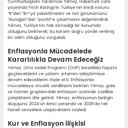
Cumhurbaşkanı Yardımcısı Yılmaz, Habertürk canlı
yayınında Fitch Ratings’in Türkiye’nin kredi notunu
“B”den “B+”ya yükseltmesini ve not görünümünü
“durağan”dan “pozitif”e çıkarmasını değerlendirdi.
Yılmaz, Türkiye’nin hak etmediği bir konumda
olduğunu belirterek, bu kararın doğru yönde verilmiş
bir adım olduğunu vurguladı.
Enflasyonla Mücadelede
Kararlılıkla Devam Edeceğiz
Yılmaz, Orta Vadeli Programı (OVP) kararlılıkla hayata
geçireceklerini ve yatırım ortamını iyileştirmeye
devam edeceklerini ifade etti. Enflasyonla
mücadeleye öncelik verdiklerini belirten Yılmaz, gıda
ve hizmet gruplarındaki enflasyon üzerinde özellikle
çalıştıklarını dile getirdi. Yılmaz, enflasyonun belirgin
düşüşünü 2024’ün ikinci yarısında ve 2026’da tek
haneli seviyelere ulaşacaklarını söyledi.
Kur ve Enflasyon İlişkisi