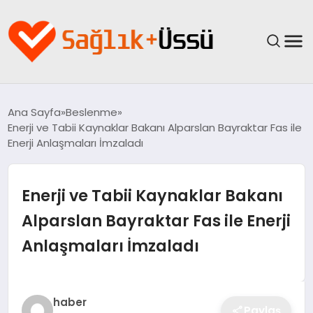
ANASAYFA
Ana Sayfa
Beslenme
Enerji ve Tabii Kaynaklar Bakanı Alparslan Bayraktar Fas ile
YAŞAM
Enerji Anlaşmaları İmzaladı
SAĞLIK
Enerji ve Tabii Kaynaklar Bakanı
GÜNCEL
Alparslan Bayraktar Fas ile Enerji
Anlaşmaları İmzaladı
SPOR & FITNESS
BESLENME
haber
Paylaş