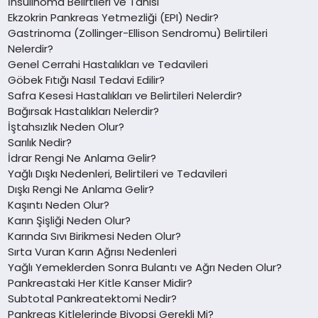
İnsülinoma Belirtileri ve Tanısı
Ekzokrin Pankreas Yetmezliği (EPI) Nedir?
Gastrinoma (Zollinger-Ellison Sendromu) Belirtileri
Nelerdir?
Genel Cerrahi Hastalıkları ve Tedavileri
Göbek Fıtığı Nasıl Tedavi Edilir?
Safra Kesesi Hastalıkları ve Belirtileri Nelerdir?
Bağırsak Hastalıkları Nelerdir?
İştahsızlık Neden Olur?
Sarılık Nedir?
İdrar Rengi Ne Anlama Gelir?
Yağlı Dışkı Nedenleri, Belirtileri ve Tedavileri
Dışkı Rengi Ne Anlama Gelir?
Kaşıntı Neden Olur?
Karın Şişliği Neden Olur?
Karında Sıvı Birikmesi Neden Olur?
Sırta Vuran Karın Ağrısı Nedenleri
Yağlı Yemeklerden Sonra Bulantı ve Ağrı Neden Olur?
Pankreastaki Her Kitle Kanser Midir?
Subtotal Pankreatektomi Nedir?
Pankreas Kitlelerinde Biyopsi Gerekli Mi?