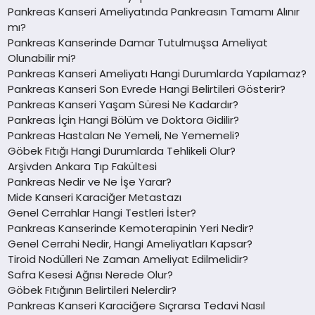
Pankreas Kanseri Ameliyatında Pankreasın Tamamı Alınır
mı?
Pankreas Kanserinde Damar Tutulmuşsa Ameliyat
Olunabilir mi?
Pankreas Kanseri Ameliyatı Hangi Durumlarda Yapılamaz?
Pankreas Kanseri Son Evrede Hangi Belirtileri Gösterir?
Pankreas Kanseri Yaşam Süresi Ne Kadardır?
Pankreas İçin Hangi Bölüm ve Doktora Gidilir?
Pankreas Hastaları Ne Yemeli, Ne Yememeli?
Göbek Fıtığı Hangi Durumlarda Tehlikeli Olur?
Arşivden Ankara Tıp Fakültesi
Pankreas Nedir ve Ne İşe Yarar?
Mide Kanseri Karaciğer Metastazı
Genel Cerrahlar Hangi Testleri İster?
Pankreas Kanserinde Kemoterapinin Yeri Nedir?
Genel Cerrahi Nedir, Hangi Ameliyatları Kapsar?
Tiroid Nodülleri Ne Zaman Ameliyat Edilmelidir?
Safra Kesesi Ağrısı Nerede Olur?
Göbek Fıtığının Belirtileri Nelerdir?
Pankreas Kanseri Karaciğere Sıçrarsa Tedavi Nasıl