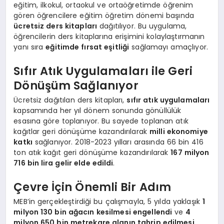
eğitim, ilkokul, ortaokul ve ortaöğretimde öğrenim
gören öğrencilere eğitim öğretim dönemi başında
ücretsiz ders kitapları
dağıtılıyor. Bu uygulama,
öğrencilerin ders kitaplarına erişimini kolaylaştırmanın
yanı sıra
eğitimde fırsat eşitliği
sağlamayı amaçlıyor.
Sıfır Atık Uygulamaları ile Geri
Dönüşüm Sağlanıyor
Ücretsiz dağıtılan ders kitapları,
sıfır atık uygulamaları
kapsamında her yıl dönem sonunda gönüllülük
esasına göre toplanıyor. Bu sayede toplanan atık
kağıtlar geri dönüşüme kazandırılarak
milli ekonomiye
katkı
sağlanıyor. 2018-2023 yılları arasında 66 bin 416
ton atık kağıt geri dönüşüme kazandırılarak
167 milyon
716 bin lira gelir elde edildi
.
Çevre İçin Önemli Bir Adım
MEB’in gerçekleştirdiği bu çalışmayla, 5 yılda yaklaşık
1
milyon 130 bin ağacın kesilmesi engellendi
ve
4
milyon 650 bin metrekare alanın tahrip edilmesi