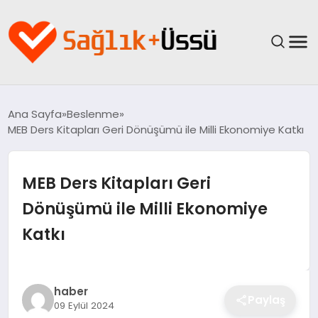
ANASAYFA
Ana Sayfa
Beslenme
MEB Ders Kitapları Geri Dönüşümü ile Milli Ekonomiye Katkı
YAŞAM
SAĞLIK
MEB Ders Kitapları Geri
Dönüşümü ile Milli Ekonomiye
GÜNCEL
Katkı
SPOR & FITNESS
BESLENME
haber
Paylaş
09 Eylül 2024