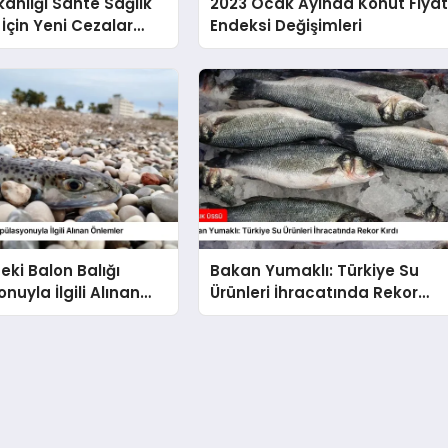
kanlığı Sahte Sağlık
2023 Ocak Ayında Konut Fiya
 İçin Yeni Cezalar
Endeksi Değişimleri
eki Balon Balığı
Bakan Yumaklı: Türkiye Su
nuyla İlgili Alınan
Ürünleri İhracatında Rekor
Kırdı