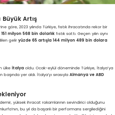
a Büyük Artış
ine göre, 2023 yılında Türkiye, fıstık ihracatında rekor bir
a
151 milyon 568 bin dolarlık
fıstık sattı. Geçen yılın aynı
len gelir
yüzde 65 artışla 144 milyon 489 bin dolara
en ülke
İtalya
oldu. Ocak-eylül döneminde Türkiye, İtalya’ya
in başında yer aldı. İtalya’yı sırasıyla
Almanya ve ABD
ekleniyor
ıldemir, yüksek ihracat rakamlarının sevindirici olduğunu
anlıurfa’nın, bu yıl da başarılı bir performans sergilediğini