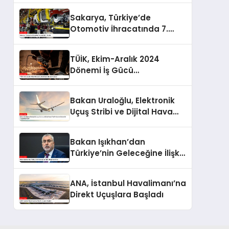
Sakarya, Türkiye’de
Otomotiv İhracatında 7.
Sırada
TÜİK, Ekim-Aralık 2024
Dönemi İş Gücü
İstatistiklerini Açıkladı
Bakan Uraloğlu, Elektronik
Uçuş Stribi ve Dijital Hava
Trafik Kontrol Sistemini
Yaygınlaştırıyor
Bakan Işıkhan’dan
Türkiye’nin Geleceğine İlişkin
Değerlendirme
ANA, İstanbul Havalimanı’na
Direkt Uçuşlara Başladı