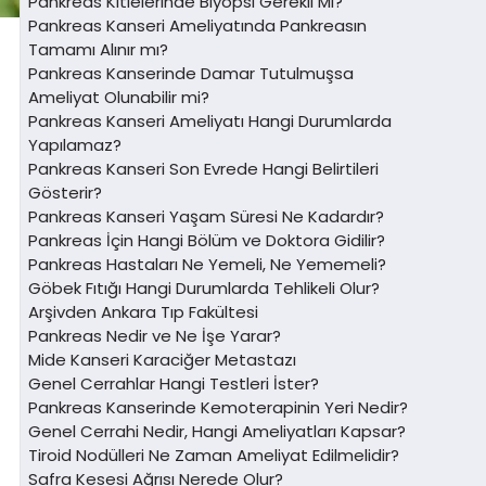
Pankreas Kitlelerinde Biyopsi Gerekli Mi?
Pankreas Kanseri Ameliyatında Pankreasın
Tamamı Alınır mı?
Pankreas Kanserinde Damar Tutulmuşsa
Ameliyat Olunabilir mi?
Pankreas Kanseri Ameliyatı Hangi Durumlarda
Yapılamaz?
Pankreas Kanseri Son Evrede Hangi Belirtileri
Gösterir?
Pankreas Kanseri Yaşam Süresi Ne Kadardır?
Pankreas İçin Hangi Bölüm ve Doktora Gidilir?
Pankreas Hastaları Ne Yemeli, Ne Yememeli?
Göbek Fıtığı Hangi Durumlarda Tehlikeli Olur?
Arşivden Ankara Tıp Fakültesi
Pankreas Nedir ve Ne İşe Yarar?
Mide Kanseri Karaciğer Metastazı
Genel Cerrahlar Hangi Testleri İster?
Pankreas Kanserinde Kemoterapinin Yeri Nedir?
Genel Cerrahi Nedir, Hangi Ameliyatları Kapsar?
Tiroid Nodülleri Ne Zaman Ameliyat Edilmelidir?
Safra Kesesi Ağrısı Nerede Olur?