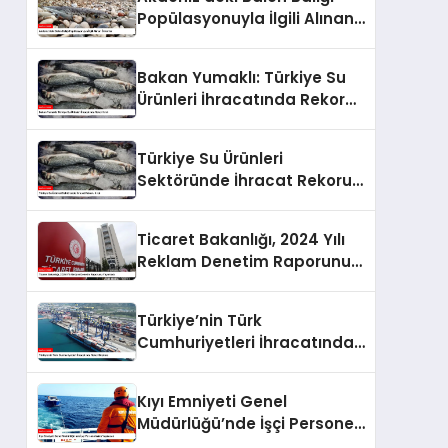
Popülasyonuyla İlgili Alınan
Önlemler
Bakan Yumaklı: Türkiye Su
Ürünleri İhracatında Rekor
Kırdı
Türkiye Su Ürünleri
Sektöründe İhracat Rekoru
Kırdı
Ticaret Bakanlığı, 2024 Yılı
Reklam Denetim Raporunu
Yayımladı
Türkiye’nin Türk
Cumhuriyetleri İhracatında
Rekor Büyüme
Kıyı Emniyeti Genel
Müdürlüğü’nde İşçi Personel
Alımı Yapılacak