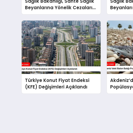
Sağlık Bakanlığı, Sahte Sağlık
Sağlık Ba
Beyanlarına Yönelik Cezaları
Beyanları
Yükseltti
Belirledi
Türkiye Konut Fiyat Endeksi
Akdeniz’d
(KFE) Değişimleri Açıklandı
Popülasyo
Önlemler