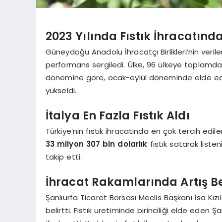
2023 Yılında Fıstık İhracatınd
Güneydoğu Anadolu İhracatçı Birlikleri’nin veriler
performans sergiledi. Ülke, 96 ülkeye toplamd
dönemine göre, ocak-eylül döneminde elde edi
yükseldi.
İtalya En Fazla Fıstık Aldı
Türkiye’nin fıstık ihracatında en çok tercih edil
33 milyon 307 bin dolarlık
fıstık satarak listen
takip etti.
İhracat Rakamlarında Artış B
Şanlıurfa Ticaret Borsası Meclis Başkanı İsa Kız
belirtti. Fıstık üretiminde birinciliği elde eden Ş