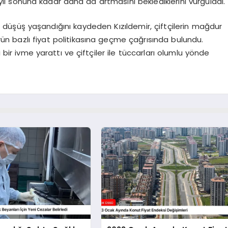
ın yıl sonuna kadar daha da artmasını beklediklerini vurguladı.
ında düşüş yaşandığını kaydeden Kızıldemir, çiftçilerin mağdur
ün bazlı fiyat politikasına geçme çağrısında bulundu.
 bir ivme yarattı ve çiftçiler ile tüccarları olumlu yönde