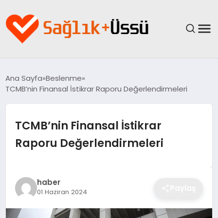
ANASAYFA
Ana Sayfa
Beslenme
TCMB’nin Finansal İstikrar Raporu Değerlendirmeleri
YAŞAM
SAĞLIK
TCMB’nin Finansal İstikrar
Raporu Değerlendirmeleri
GÜNCEL
SPOR & FITNESS
haber
Paylaş
01 Haziran 2024
BESLENME