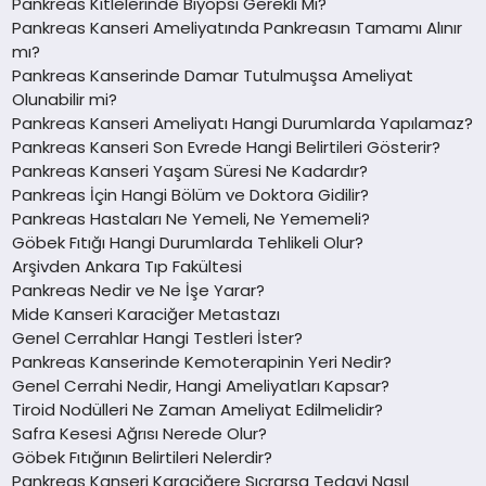
Pankreas Kitlelerinde Biyopsi Gerekli Mi?
Pankreas Kanseri Ameliyatında Pankreasın Tamamı Alınır
mı?
Pankreas Kanserinde Damar Tutulmuşsa Ameliyat
Olunabilir mi?
Pankreas Kanseri Ameliyatı Hangi Durumlarda Yapılamaz?
Pankreas Kanseri Son Evrede Hangi Belirtileri Gösterir?
Pankreas Kanseri Yaşam Süresi Ne Kadardır?
Pankreas İçin Hangi Bölüm ve Doktora Gidilir?
Pankreas Hastaları Ne Yemeli, Ne Yememeli?
Göbek Fıtığı Hangi Durumlarda Tehlikeli Olur?
Arşivden Ankara Tıp Fakültesi
Pankreas Nedir ve Ne İşe Yarar?
Mide Kanseri Karaciğer Metastazı
Genel Cerrahlar Hangi Testleri İster?
Pankreas Kanserinde Kemoterapinin Yeri Nedir?
Genel Cerrahi Nedir, Hangi Ameliyatları Kapsar?
Tiroid Nodülleri Ne Zaman Ameliyat Edilmelidir?
Safra Kesesi Ağrısı Nerede Olur?
Göbek Fıtığının Belirtileri Nelerdir?
Pankreas Kanseri Karaciğere Sıçrarsa Tedavi Nasıl