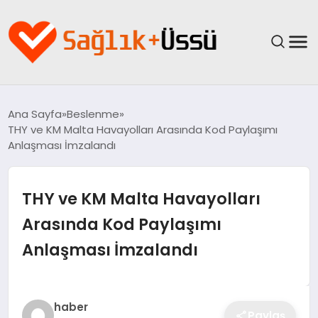
ANASAYFA
Ana Sayfa
Beslenme
THY ve KM Malta Havayolları Arasında Kod Paylaşımı
YAŞAM
Anlaşması İmzalandı
SAĞLIK
THY ve KM Malta Havayolları
GÜNCEL
Arasında Kod Paylaşımı
Anlaşması İmzalandı
SPOR & FITNESS
BESLENME
haber
Paylaş