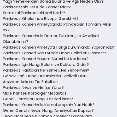
Yağlı Yemeklerden Sonra Bulantı ve Ağrı Neden Olur?
Pankreastaki Her Kitle Kanser Midir?
Subtotal Pankreatektomi Nedir?
Pankreas Kitlelerinde Biyopsi Gerekli Mi?
Pankreas Kanseri Ameliyatında Pankreasın Tamamı Alınır
mı?
Pankreas Kanserinde Damar Tutulmuşsa Ameliyat
Olunabilir mi?
Pankreas Kanseri Ameliyatı Hangi Durumlarda Yapılamaz?
Pankreas Kanseri Son Evrede Hangi Belirtileri Gösterir?
Pankreas Kanseri Yaşam Süresi Ne Kadardır?
Pankreas İçin Hangi Bölüm ve Doktora Gidilir?
Pankreas Hastaları Ne Yemeli, Ne Yememeli?
Göbek Fıtığı Hangi Durumlarda Tehlikeli Olur?
Arşivden Ankara Tıp Fakültesi
Pankreas Nedir ve Ne İşe Yarar?
Mide Kanseri Karaciğer Metastazı
Genel Cerrahlar Hangi Testleri İster?
Pankreas Kanserinde Kemoterapinin Yeri Nedir?
Genel Cerrahi Nedir, Hangi Ameliyatları Kapsar?
Tiroid Nodülleri Ne Zaman Ameliyat Edilmelidir?