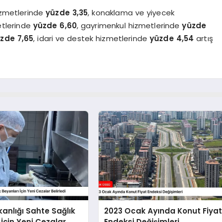
izmetlerinde
yüzde 3,35
, konaklama ve yiyecek
metlerinde
yüzde 6,60
, gayrimenkul hizmetlerinde
yüzde
zde 7,65
, idari ve destek hizmetlerinde
yüzde 4,54
artış
kanlığı Sahte Sağlık
2023 Ocak Ayında Konut Fiya
 İçin Yeni Cezalar
Endeksi Değişimleri