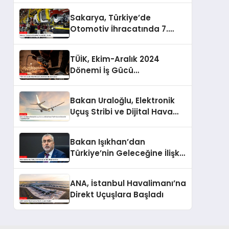
Sakarya, Türkiye’de
Otomotiv İhracatında 7.
Sırada
TÜİK, Ekim-Aralık 2024
Dönemi İş Gücü
İstatistiklerini Açıkladı
Bakan Uraloğlu, Elektronik
Uçuş Stribi ve Dijital Hava
Trafik Kontrol Sistemini
Yaygınlaştırıyor
Bakan Işıkhan’dan
Türkiye’nin Geleceğine İlişkin
Değerlendirme
ANA, İstanbul Havalimanı’na
Direkt Uçuşlara Başladı