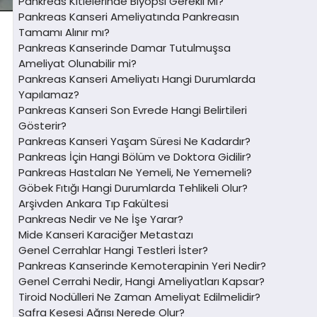
Pankreas Kitlelerinde Biyopsi Gerekli Mi?
Pankreas Kanseri Ameliyatında Pankreasın
Tamamı Alınır mı?
Pankreas Kanserinde Damar Tutulmuşsa
Ameliyat Olunabilir mi?
Pankreas Kanseri Ameliyatı Hangi Durumlarda
Yapılamaz?
Pankreas Kanseri Son Evrede Hangi Belirtileri
Gösterir?
Pankreas Kanseri Yaşam Süresi Ne Kadardır?
Pankreas İçin Hangi Bölüm ve Doktora Gidilir?
Pankreas Hastaları Ne Yemeli, Ne Yememeli?
Göbek Fıtığı Hangi Durumlarda Tehlikeli Olur?
Arşivden Ankara Tıp Fakültesi
Pankreas Nedir ve Ne İşe Yarar?
Mide Kanseri Karaciğer Metastazı
Genel Cerrahlar Hangi Testleri İster?
Pankreas Kanserinde Kemoterapinin Yeri Nedir?
Genel Cerrahi Nedir, Hangi Ameliyatları Kapsar?
Tiroid Nodülleri Ne Zaman Ameliyat Edilmelidir?
Safra Kesesi Ağrısı Nerede Olur?