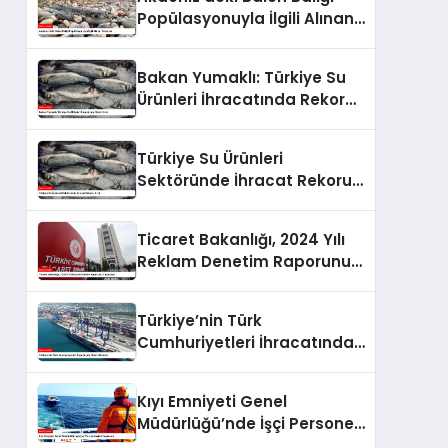
Popülasyonuyla İlgili Alınan
Önlemler
Bakan Yumaklı: Türkiye Su
Ürünleri İhracatında Rekor
Kırdı
Türkiye Su Ürünleri
Sektöründe İhracat Rekoru
Kırdı
Ticaret Bakanlığı, 2024 Yılı
Reklam Denetim Raporunu
Yayımladı
Türkiye’nin Türk
Cumhuriyetleri İhracatında
Rekor Büyüme
Kıyı Emniyeti Genel
Müdürlüğü’nde İşçi Personel
Alımı Yapılacak