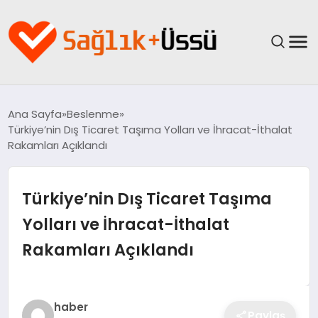
ANASAYFA
Ana Sayfa
Beslenme
Türkiye’nin Dış Ticaret Taşıma Yolları ve İhracat-İthalat
YAŞAM
Rakamları Açıklandı
SAĞLIK
Türkiye’nin Dış Ticaret Taşıma
GÜNCEL
Yolları ve İhracat-İthalat
Rakamları Açıklandı
SPOR & FITNESS
BESLENME
haber
Paylaş