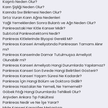
Kaşıntı Neden Olur?
Karın Şişliği Neden Olur?
Karında Sıvı Birikmesi Neden Olur?
Sırta Vuran Karın Ağrısı Nedenleri
Yağlı Yemeklerden Sonra Bulantı ve Ağrı Neden Olur?
Pankreastaki Her Kitle Kanser Midir?
Subtotal Pankreatektomi Nedir?
Pankreas Kitlelerinde Biyopsi Gerekli Mi?
Pankreas Kanseri Ameliyatında Pankreasın Tamamı Alınır
mı?
Pankreas Kanserinde Damar Tutulmuşsa Ameliyat
Olunabilir mi?
Pankreas Kanseri Ameliyatı Hangi Durumlarda Yapılamaz?
Pankreas Kanseri Son Evrede Hangi Belirtileri Gösterir?
Pankreas Kanseri Yaşam Süresi Ne Kadardır?
Pankreas İçin Hangi Bölüm ve Doktora Gidilir?
Pankreas Hastaları Ne Yemeli, Ne Yememeli?
Göbek Fıtığı Hangi Durumlarda Tehlikeli Olur?
Arşivden Ankara Tıp Fakültesi
Pankreas Nedir ve Ne İşe Yarar?
Mide Kanseri Karaciğer Metastazı