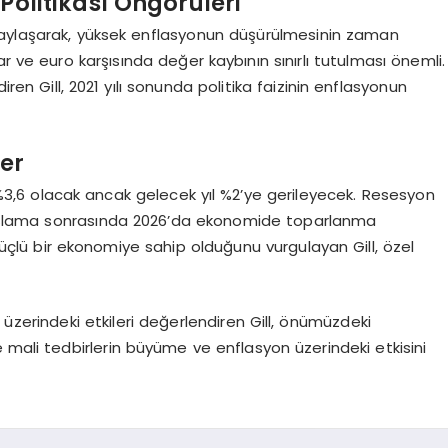
Politikası Öngörüleri
ni paylaşarak, yüksek enflasyonun düşürülmesinin zaman
olar ve euro karşısında değer kaybının sınırlı tutulması önemli.
iren Gill, 2021 yılı sonunda politika faizinin enflasyonun
er
%3,6 olacak ancak gelecek yıl %2’ye gerileyecek. Resesyon
yavaşlama sonrasında 2026’da ekonomide toparlanma
 güçlü bir ekonomiye sahip olduğunu vurgulayan Gill, özel
üzerindeki etkileri değerlendiren Gill, önümüzdeki
 mali tedbirlerin büyüme ve enflasyon üzerindeki etkisini