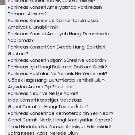
Pankreas Kitlelerinde Biyopsi Gerekli Mi?
Pankreas Kanseri Ameliyatında Pankreasın
Tamamı Alınır mı?
Pankreas Kanserinde Damar Tutulmuşsa
Ameliyat Olunabilir mi?
Pankreas Kanseri Ameliyatı Hangi Durumlarda
Yapılamaz?
Pankreas Kanseri Son Evrede Hangi Belirtileri
Gösterir?
Pankreas Kanseri Yaşam Süresi Ne Kadardır?
Pankreas İçin Hangi Bölüm ve Doktora Gidilir?
Pankreas Hastaları Ne Yemeli, Ne Yememeli?
Göbek Fıtığı Hangi Durumlarda Tehlikeli Olur?
Arşivden Ankara Tıp Fakültesi
Pankreas Nedir ve Ne İşe Yarar?
Mide Kanseri Karaciğer Metastazı
Genel Cerrahlar Hangi Testleri İster?
Pankreas Kanserinde Kemoterapinin Yeri Nedir?
Genel Cerrahi Nedir, Hangi Ameliyatları Kapsar?
Tiroid Nodülleri Ne Zaman Ameliyat Edilmelidir?
Safra Kesesi Ağrısı Nerede Olur?