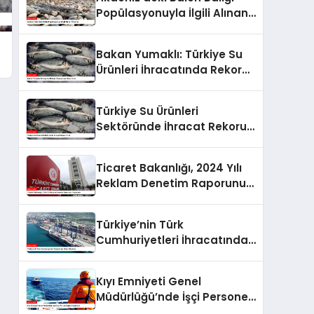
Popülasyonuyla İlgili Alınan
Önlemler
Bakan Yumaklı: Türkiye Su
Ürünleri İhracatında Rekor
Kırdı
Türkiye Su Ürünleri
Sektöründe İhracat Rekoru
Kırdı
Ticaret Bakanlığı, 2024 Yılı
Reklam Denetim Raporunu
Yayımladı
Türkiye’nin Türk
Cumhuriyetleri İhracatında
Rekor Büyüme
Kıyı Emniyeti Genel
Müdürlüğü’nde İşçi Personel
Alımı Yapılacak