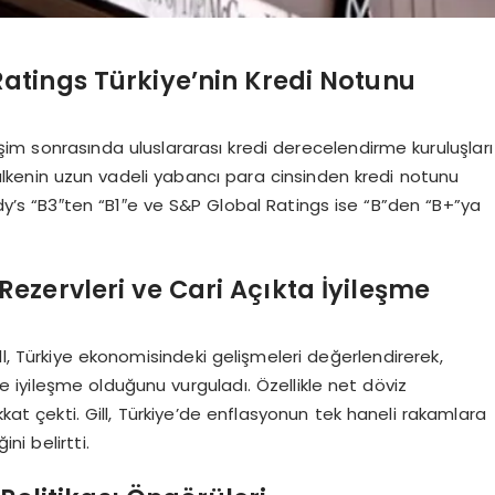
Ratings Türkiye’nin Kredi Notunu
şim sonrasında uluslararası kredi derecelendirme kuruluşları
ülkenin uzun vadeli yabancı para cinsinden kredi notunu
ody’s “B3″ten “B1″e ve S&P Global Ratings ise “B”den “B+”ya
Rezervleri ve Cari Açıkta İyileşme
ll, Türkiye ekonomisindeki gelişmeleri değerlendirerek,
de iyileşme olduğunu vurguladı. Özellikle net döviz
kkat çekti. Gill, Türkiye’de enflasyonun tek haneli rakamlara
ni belirtti.