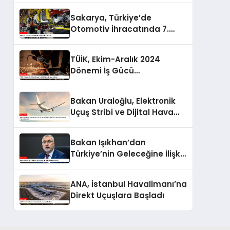
Sakarya, Türkiye’de
Otomotiv İhracatında 7.
Sırada
TÜİK, Ekim-Aralık 2024
Dönemi İş Gücü
İstatistiklerini Açıkladı
Bakan Uraloğlu, Elektronik
Uçuş Stribi ve Dijital Hava
Trafik Kontrol Sistemini
Yaygınlaştırıyor
Bakan Işıkhan’dan
Türkiye’nin Geleceğine İlişkin
Değerlendirme
ANA, İstanbul Havalimanı’na
Direkt Uçuşlara Başladı